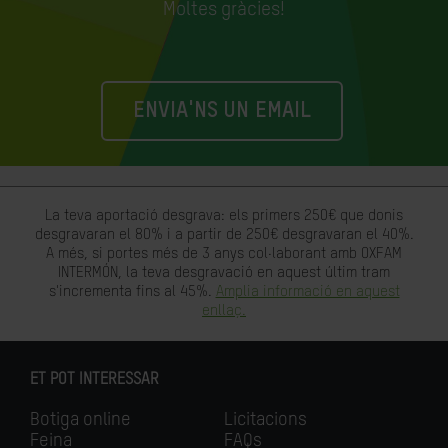
Moltes gràcies!
ENVIA'NS UN EMAIL
La teva aportació desgrava: els primers 250€ que donis
desgravaran el 80% i a partir de 250€ desgravaran el 40%.
A més, si portes més de 3 anys col·laborant amb OXFAM
INTERMÓN, la teva desgravació en aquest últim tram
s'incrementa fins al 45%.
Amplia informació en aquest
enllaç.
ET POT INTERESSAR
Botiga online
Licitacions
Feina
FAQs