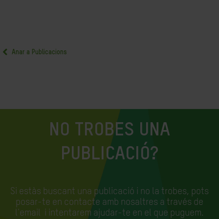
Anar a Publicacions
NO TROBES UNA
PUBLICACIÓ?
Si estàs buscant una publicació i no la trobes, pots
posar-te en contacte amb nosaltres a través de
l'email
i intentarem ajudar-te en el que puguem.