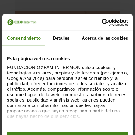
Consentimiento
Detalles
Acerca de las cookies
Esta página web usa cookies
FUNDACIÓN OXFAM INTERMÓN utiliza cookies y
tecnologías similares, propias y de terceros (por ejemplo,
Google Analytics) para personalizar el contenido y la
publicidad, ofrecer funciones de redes sociales y analizar
el tráfico. Además, compartimos información sobre el
uso que hagas de la web con nuestros partners de redes
sociales, publicidad y análisis web, quienes pueden
combinarla con otra información que les hayas
15.05.2025
proporcionado o que hayan recopilado a partir del uso
que hayas hecho de sus servicios.
Manifest per a una ciutat verda i
agradable que posa la vida al centre
Puedes obtener más información y modificar tus
preferencias accediendo a nuestra
o
Política de Cookies