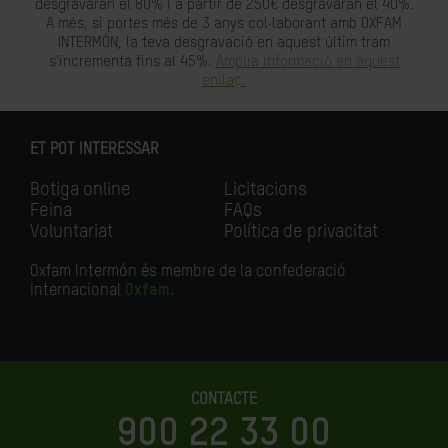
desgravaran el 80% i a partir de 250€ desgravaran el 40%.
A més, si portes més de 3 anys col·laborant amb OXFAM
INTERMÓN, la teva desgravació en aquest últim tram
s'incrementa fins al 45%.
Amplia informació en aquest
enllaç.
ET POT INTERESSAR
Botiga online
Licitacions
Feina
FAQs
Voluntariat
Política de privacitat
Oxfam Intermón és membre de la confederació
internacional
Oxfam
.
CONTACTE
900 22 33 00