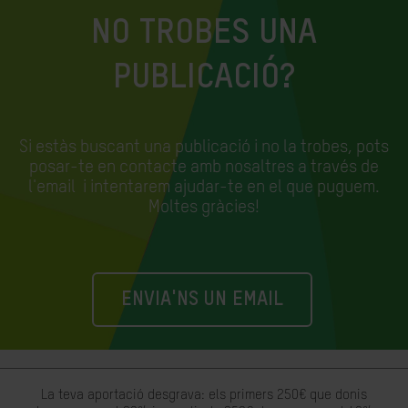
NO TROBES UNA
PUBLICACIÓ?
Si estàs buscant una publicació i no la trobes, pots
posar-te en contacte amb nosaltres a través de
l'email
i intentarem ajudar-te en el que puguem.
Moltes gràcies!
ENVIA'NS UN EMAIL
La teva aportació desgrava: els primers 250€ que donis