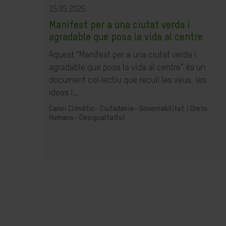
15.05.2025
Manifest per a una ciutat verda i
agradable que posa la vida al centre
Aquest “Manifest per a una ciutat verda i
agradable que posa la vida al centre” és un
document col·lectiu que recull les veus, les
idees i...
Canvi Climàtic-
Ciutadania- Governabilitat i Drets
Humans-
Desigualtat(s)