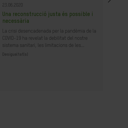
23.06.2020
23.07
Una reconstrucció justa és possible i
Com
necessària
resp
la B
La crisi desencadenada per la pandèmia de la
COVID-19 ha revelat la debilitat del nostre
Acció
sistema sanitari, les limitacions de les...
Desigualtat(s)