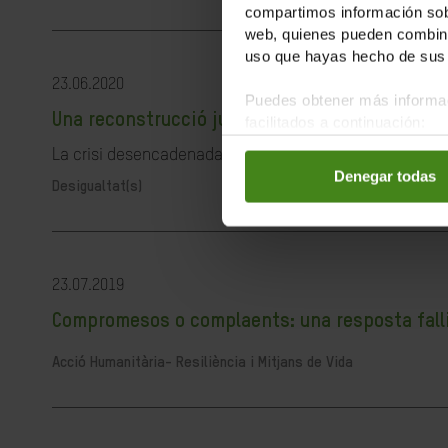
compartimos información sobr
web, quienes pueden combinar
uso que hayas hecho de sus 
23.06.2020
Puedes obtener más informac
Una reconstrucció justa és possible i necessà
facilitados a continuación:
La crisi desencadenada per la pandèmia de la COVID-19 ha
Denegar todas
Desigualtat(s)
23.07.2019
Compromesos o complaents: una resposta fallida
Acció Humanitària-
Resiliència i Mitjans de Vida