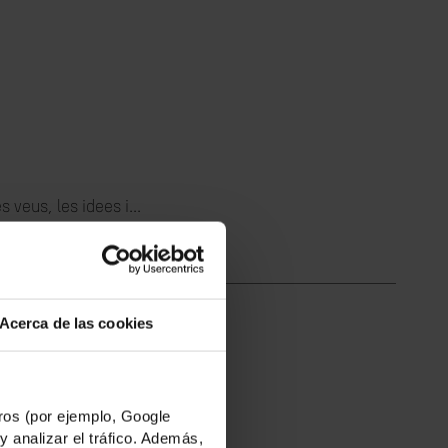
 veus, les idees i...
Acerca de las cookies
nya i Somàlia...
os (por ejemplo, Google
y analizar el tráfico. Además,