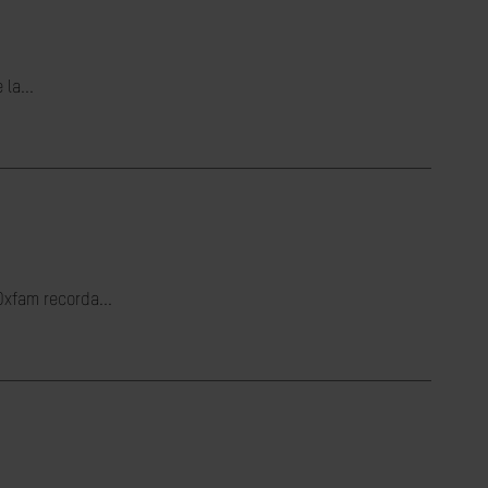
la...
Oxfam recorda...