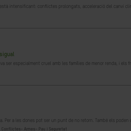
stà intensificant: conflictes prolongats, acceleració del canvi cl
sigual
a ser especialment cruel amb les famílies de menor renda, i els fru
. Per a les dones pot ser un punt de no retorn. També els poden o
-
Conflictes- Armes- Pau i Seguretat