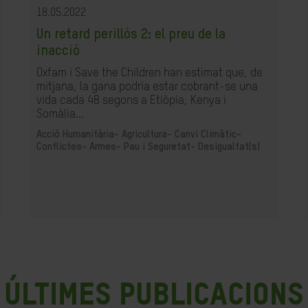
18.05.2022
Un retard perillós 2: el preu de la
inacció
Oxfam i Save the Children han estimat que, de
mitjana, la gana podria estar cobrant-se una
vida cada 48 segons a Etiòpia, Kenya i
Somàlia...
Acció Humanitària-
Agricultura-
Canvi Climàtic-
Conflictes- Armes- Pau i Seguretat-
Desigualtat(s)
últimes publicacions