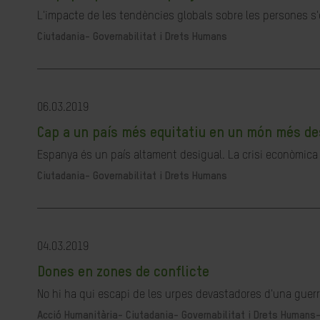
L'impacte de les tendències globals sobre les persones s'e
Ciutadania- Governabilitat i Drets Humans
06.03.2019
Cap a un país més equitatiu en un món més de
Espanya és un país altament desigual. La crisi econòmica v
Ciutadania- Governabilitat i Drets Humans
04.03.2019
Dones en zones de conflicte
No hi ha qui escapi de les urpes devastadores d'una guerra
Acció Humanitària-
Ciutadania- Governabilitat i Drets Humans