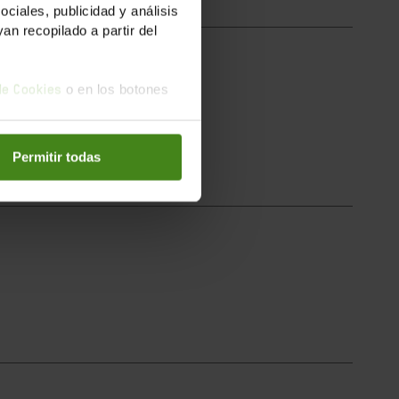
iales, publicidad y análisis
n recopilado a partir del
o en los botones
 de Cookies
ns de les...
Permitir todas