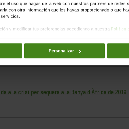
e el uso que hagas de la web con nuestros partners de redes soc
la con otra información que les hayas proporcionado o que haya
servicios.
ión y modificar tus preferencias accediendo a nuestra
Política
ria
 revelat la debilitat del nostre sistema sanitari, les limitacio
Personalizar
 a la crisi per sequera a la Banya d'Àfrica de 2019