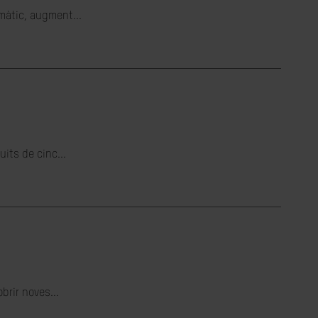
imàtic, augment...
its de cinc...
brir noves...