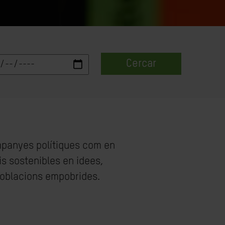
Cercar
ampanyes polítiques com en
is sostenibles en idees,
 poblacions empobrides.