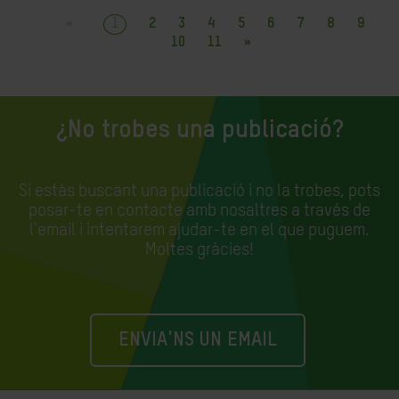
«
1
2
3
4
5
6
7
8
9
10
11
»
¿No trobes una publicació?
Si estàs buscant una publicació i no la trobes, pots
posar-te en contacte amb nosaltres a través de
l'email i intentarem ajudar-te en el que puguem.
Moltes gràcies!
ENVIA'NS UN EMAIL