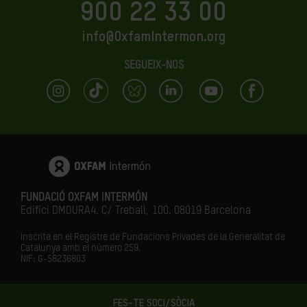
900 22 33 00
info@OxfamIntermon.org
SEGUEIX-NOS
FUNDACIÓ OXFAM INTERMÓN
Edifici DMOURA4. C/ Treball, 100. 08019 Barcelona
Inscrita en el Registre de Fundacions Privades de la Generalitat de
Catalunya amb el número
259.
NIF: G-58236803
FES-TE SOCI/SÒCIA
LA IGUALTAT ÉS EL FUTUR