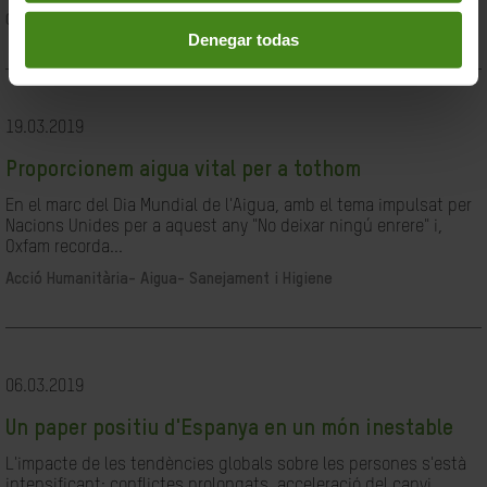
Ciutadania- Governabilitat i Drets Humans
Denegar todas
19.03.2019
Proporcionem aigua vital per a tothom
En el marc del Dia Mundial de l'Aigua, amb el tema impulsat per
Nacions Unides per a aquest any "No deixar ningú enrere" i,
Oxfam recorda...
Acció Humanitària-
Aigua- Sanejament i Higiene
06.03.2019
Un paper positiu d'Espanya en un món inestable
L'impacte de les tendències globals sobre les persones s'està
intensificant: conflictes prolongats, acceleració del canvi