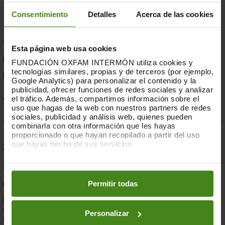
Consentimiento
Detalles
Acerca de las cookies
23.07.2019
Esta página web usa cookies
Compromesos o complaents: una resposta fallida a
FUNDACIÓN OXFAM INTERMÓN utiliza cookies y
tecnologías similares, propias y de terceros (por ejemplo,
la crisi per sequera a la Banya d'Àfrica de 2019
Google Analytics) para personalizar el contenido y la
publicidad, ofrecer funciones de redes sociales y analizar
el tráfico. Además, compartimos información sobre el
Acció Humanitària-
Resiliència i Mitjans de Vida
uso que hagas de la web con nuestros partners de redes
sociales, publicidad y análisis web, quienes pueden
combinarla con otra información que les hayas
proporcionado o que hayan recopilado a partir del uso
que hayas hecho de sus servicios.
28.03.2019
Puedes obtener más información y modificar tus
Documents d'anàlisi sobre causes i solucions de la
preferencias accediendo a nuestra
o
Política de Cookies
en los botones facilitados a continuación:
Permitir todas
desigualtat a Espanya
En el marc de la lluita contra la desigualtat, Oxfam Intermón ha
desenvolupat una eina d'anàlisi estructural de les causes de
Personalizar
la...