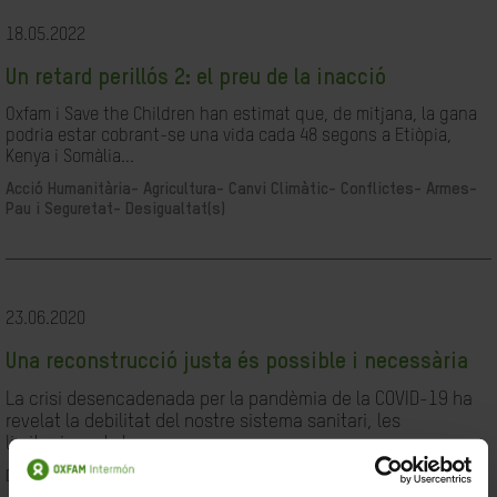
18.05.2022
Un retard perillós 2: el preu de la inacció
Oxfam i Save the Children han estimat que, de mitjana, la gana
podria estar cobrant-se una vida cada 48 segons a Etiòpia,
Kenya i Somàlia...
Acció Humanitària-
Agricultura-
Canvi Climàtic-
Conflictes- Armes-
Pau i Seguretat-
Desigualtat(s)
23.06.2020
Una reconstrucció justa és possible i necessària
La crisi desencadenada per la pandèmia de la COVID-19 ha
revelat la debilitat del nostre sistema sanitari, les
limitacions de les...
Desigualtat(s)