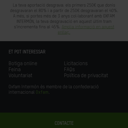
La teva aportació desgrava: els primers 250€ que donis
desgravaran el 80% i a partir de 250€ desgravaran el 40%.
A més, si portes més de 3 anys col·laborant amb OXFAM
INTERMÓN, la teva desgravació en aquest últim tram
s'incrementa fins al 45%.
Amplia informació en aquest
enllaç.
ET POT INTERESSAR
Botiga online
Licitacions
Feina
FAQs
Voluntariat
Política de privacitat
Oxfam Intermón és membre de la confederació
internacional
Oxfam
.
CONTACTE