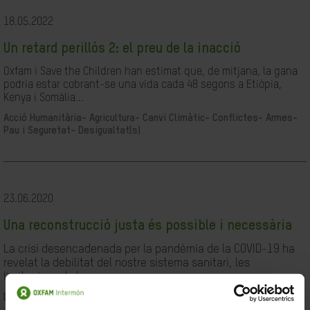
18.05.2022
Un retard perillós 2: el preu de la inacció
Oxfam i Save the Children han estimat que, de mitjana, la gana
podria estar cobrant-se una vida cada 48 segons a Etiòpia,
Kenya i Somàlia...
Acció Humanitària-
Agricultura-
Canvi Climàtic-
Conflictes- Armes-
Pau i Seguretat-
Desigualtat(s)
23.06.2020
Una reconstrucció justa és possible i necessària
La crisi desencadenada per la pandèmia de la COVID-19 ha
revelat la debilitat del nostre sistema sanitari, les
limitacions de les...
Desigualtat(s)