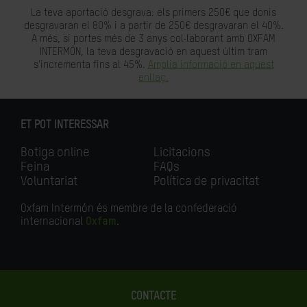
La teva aportació desgrava: els primers 250€ que donis
desgravaran el 80% i a partir de 250€ desgravaran el 40%.
A més, si portes més de 3 anys col·laborant amb OXFAM
INTERMÓN, la teva desgravació en aquest últim tram
s'incrementa fins al 45%.
Amplia informació en aquest
enllaç.
ET POT INTERESSAR
Botiga online
Licitacions
Feina
FAQs
Voluntariat
Política de privacitat
Oxfam Intermón és membre de la confederació
internacional
Oxfam
.
CONTACTE