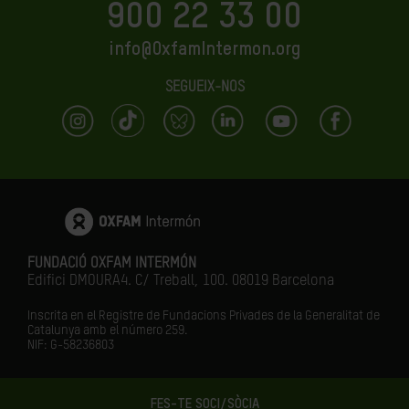
900 22 33 00
info@OxfamIntermon.org
SEGUEIX-NOS
FUNDACIÓ OXFAM INTERMÓN
Edifici DMOURA4. C/ Treball, 100. 08019 Barcelona
Inscrita en el Registre de Fundacions Privades de la Generalitat de
Catalunya amb el número
259.
NIF: G-58236803
FES-TE SOCI/SÒCIA
LA IGUALTAT ÉS EL FUTUR