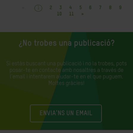
«
1
2
3
4
5
6
7
8
9
10
11
»
¿No trobes una publicació?
Si estàs buscant una publicació i no la trobes, pots
posar-te en contacte amb nosaltres a través de
l'email i intentarem ajudar-te en el que puguem.
Moltes gràcies!
ENVIA'NS UN EMAIL