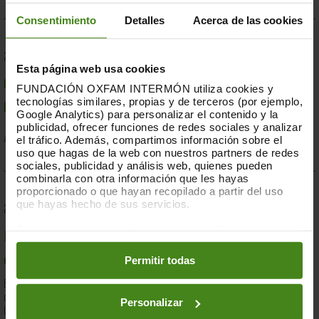
Consentimiento
Detalles
Acerca de las cookies
23.07.2019
Esta página web usa cookies
Compromesos o complaents: una resposta fallida a
FUNDACIÓN OXFAM INTERMÓN utiliza cookies y
tecnologías similares, propias y de terceros (por ejemplo,
la crisi per sequera a la Banya d'Àfrica de 2019
Google Analytics) para personalizar el contenido y la
publicidad, ofrecer funciones de redes sociales y analizar
el tráfico. Además, compartimos información sobre el
Acció Humanitària-
Resiliència i Mitjans de Vida
uso que hagas de la web con nuestros partners de redes
sociales, publicidad y análisis web, quienes pueden
combinarla con otra información que les hayas
proporcionado o que hayan recopilado a partir del uso
que hayas hecho de sus servicios.
28.03.2019
Puedes obtener más información y modificar tus
Documents d'anàlisi sobre causes i solucions de la
preferencias accediendo a nuestra
o
Política de Cookies
en los botones facilitados a continuación:
Permitir todas
desigualtat a Espanya
En el marc de la lluita contra la desigualtat, Oxfam Intermón ha
desenvolupat una eina d'anàlisi estructural de les causes de
Personalizar
la...