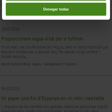
Ciutadania- Governabilitat i Drets Humans
Denegar todas
19.03.2019
Proporcionem aigua vital per a tothom
En el marc del Dia Mundial de l'Aigua, amb el tema impulsat per
Nacions Unides per a aquest any "No deixar ningú enrere" i,
Oxfam recorda...
Acció Humanitària-
Aigua- Sanejament i Higiene
06.03.2019
Un paper positiu d'Espanya en un món inestable
L'impacte de les tendències globals sobre les persones s'està
intensificant: conflictes prolongats, acceleració del canvi