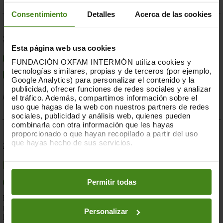
Consentimiento
Detalles
Acerca de las cookies
23.07.2019
Esta página web usa cookies
Compromesos o complaents: una resposta fallida a
FUNDACIÓN OXFAM INTERMÓN utiliza cookies y
tecnologías similares, propias y de terceros (por ejemplo,
la crisi per sequera a la Banya d'Àfrica de 2019
Google Analytics) para personalizar el contenido y la
publicidad, ofrecer funciones de redes sociales y analizar
el tráfico. Además, compartimos información sobre el
Acció Humanitària-
Resiliència i Mitjans de Vida
uso que hagas de la web con nuestros partners de redes
sociales, publicidad y análisis web, quienes pueden
combinarla con otra información que les hayas
proporcionado o que hayan recopilado a partir del uso
que hayas hecho de sus servicios.
28.03.2019
Puedes obtener más información y modificar tus
Documents d'anàlisi sobre causes i solucions de la
preferencias accediendo a nuestra
o
Política de Cookies
en los botones facilitados a continuación:
Permitir todas
desigualtat a Espanya
En el marc de la lluita contra la desigualtat, Oxfam Intermón ha
desenvolupat una eina d'anàlisi estructural de les causes de
Personalizar
la...