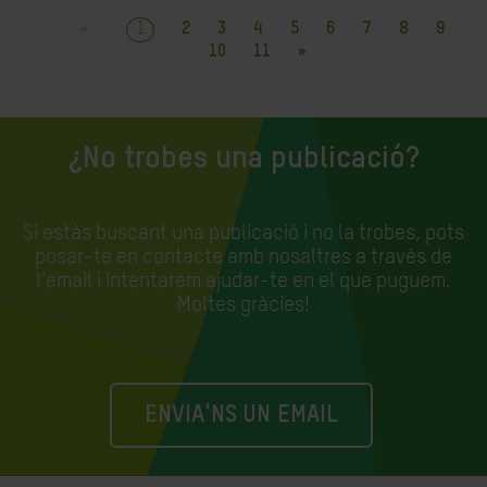
«
1
2
3
4
5
6
7
8
9
10
11
»
¿No trobes una publicació?
Si estàs buscant una publicació i no la trobes, pots
posar-te en contacte amb nosaltres a través de
l'email i intentarem ajudar-te en el que puguem.
Moltes gràcies!
ENVIA'NS UN EMAIL