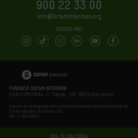
900 22 33 00
info@OxfamIntermon.org
SEGUEIX-NOS
FUNDACIÓ OXFAM INTERMÓN
Edifici DMOURA4. C/ Treball, 100. 08019 Barcelona
Inscrita en el Registre de Fundacions Privades de la Generalitat de
Catalunya amb el número
259.
NIF: G-58236803
FES-TE SOCI/SÒCIA
LA IGUALTAT ÉS EL FUTUR