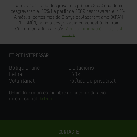
La teva aportació desgrava: els primers 250€ que donis
desgravaran el 80% i a partir de 250€ desgravaran el 40%.
A més, si portes més de 3 anys col·laborant amb OXFAM
INTERMÓN, la teva desgravació en aquest últim tram
s'incrementa fins al 45%.
Amplia informació en aquest
enllaç.
ET POT INTERESSAR
Botiga online
Licitacions
Feina
FAQs
Voluntariat
Política de privacitat
Oxfam Intermón és membre de la confederació
internacional
Oxfam
.
CONTACTE