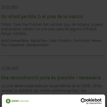
18.05.2022
Un retard perillós 2: el preu de la inacció
Oxfam i Save the Children han estimat que, de mitjana, la gana
podria estar cobrant-se una vida cada 48 segons a Etiòpia,
Kenya i Somàlia...
Acció Humanitària-
Agricultura-
Canvi Climàtic-
Conflictes- Armes-
Pau i Seguretat-
Desigualtat(s)
23.06.2020
Una reconstrucció justa és possible i necessària
La crisi desencadenada per la pandèmia de la COVID-19 ha
revelat la debilitat del nostre sistema sanitari, les
limitacions de les...
Desigualtat(s)