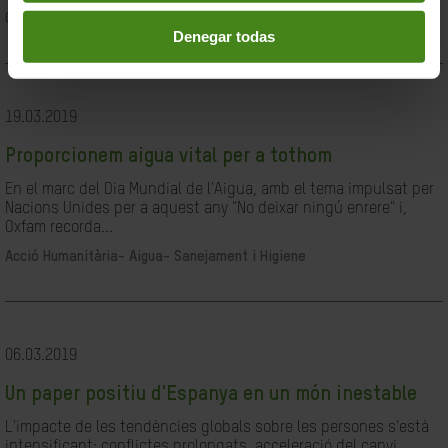
Ciutadania- Governabilitat i Drets Humans
Denegar todas
19.03.2019
Proporcionem aigua vital per a tothom
En el marc del Dia Mundial de l'Aigua, amb el tema impulsat per
Nacions Unides per a aquest any "No deixar ningú enrere" i,
Oxfam recorda...
Acció Humanitària-
Aigua- Sanejament i Higiene
06.03.2019
Un paper positiu d'Espanya en un món inestable
L'impacte de les tendències globals sobre les persones s'està
intensificant: conflictes prolongats, acceleració del canvi