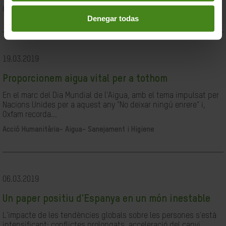
Ciutadania- Governabilitat i Drets Humans
Denegar todas
19.03.2019
Proporcionem aigua vital per a tothom
En el marc del Dia Mundial de l'Aigua, amb el tema impulsat per
Nacions Unides per a aquest any "No deixar ningú enrere" i,
Oxfam recorda...
Acció Humanitària-
Aigua- Sanejament i Higiene
06.03.2019
Un paper positiu d'Espanya en un món inestable
L'impacte de les tendències globals sobre les persones s'està
intensificant: conflictes prolongats, acceleració del canvi