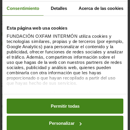
Consentimiento
Detalles
Acerca de las cookies
23.07.2019
Esta página web usa cookies
Compromesos o complaents: una resposta fallida a
FUNDACIÓN OXFAM INTERMÓN utiliza cookies y
tecnologías similares, propias y de terceros (por ejemplo,
la crisi per sequera a la Banya d'Àfrica de 2019
Google Analytics) para personalizar el contenido y la
publicidad, ofrecer funciones de redes sociales y analizar
el tráfico. Además, compartimos información sobre el
Acció Humanitària-
Resiliència i Mitjans de Vida
uso que hagas de la web con nuestros partners de redes
sociales, publicidad y análisis web, quienes pueden
combinarla con otra información que les hayas
proporcionado o que hayan recopilado a partir del uso
que hayas hecho de sus servicios.
28.03.2019
Puedes obtener más información y modificar tus
Documents d'anàlisi sobre causes i solucions de la
preferencias accediendo a nuestra
o
Política de Cookies
en los botones facilitados a continuación:
Permitir todas
desigualtat a Espanya
En el marc de la lluita contra la desigualtat, Oxfam Intermón ha
desenvolupat una eina d'anàlisi estructural de les causes de
Personalizar
la...