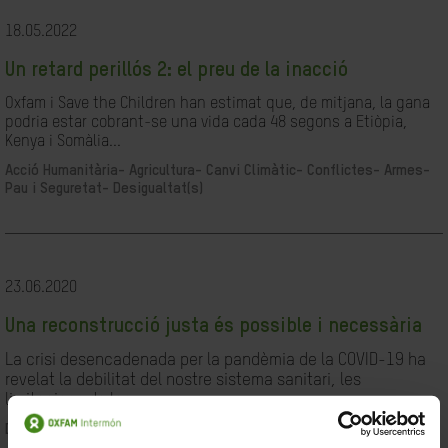
18.05.2022
Un retard perillós 2: el preu de la inacció
Oxfam i Save the Children han estimat que, de mitjana, la gana
podria estar cobrant-se una vida cada 48 segons a Etiòpia,
Kenya i Somàlia...
Acció Humanitària-
Agricultura-
Canvi Climàtic-
Conflictes- Armes-
Pau i Seguretat-
Desigualtat(s)
23.06.2020
Una reconstrucció justa és possible i necessària
La crisi desencadenada per la pandèmia de la COVID-19 ha
revelat la debilitat del nostre sistema sanitari, les
limitacions de les...
Desigualtat(s)