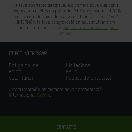
La teva aportació desgrava: els primers 250€ que donis
desgravaran el 80% i a partir de 250€ desgravaran el 40%.
A més, si portes més de 3 anys col·laborant amb OXFAM
INTERMÓN, la teva desgravació en aquest últim tram
s'incrementa fins al 45%.
Amplia informació en aquest
enllaç.
ET POT INTERESSAR
Botiga online
Licitacions
Feina
FAQs
Voluntariat
Política de privacitat
Oxfam Intermón és membre de la confederació
internacional
Oxfam
.
CONTACTE