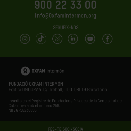
900 22 33 00
info@OxfamIntermon.org
SEGUEIX-NOS
FUNDACIÓ OXFAM INTERMÓN
Edifici DMOURA4. C/ Treball, 100. 08019 Barcelona
Inscrita en el Registre de Fundacions Privades de la Generalitat de
Catalunya amb el número
259.
NIF: G-58236803
FES-TE SOCI/SÒCIA
LA IGUALTAT ÉS EL FUTUR