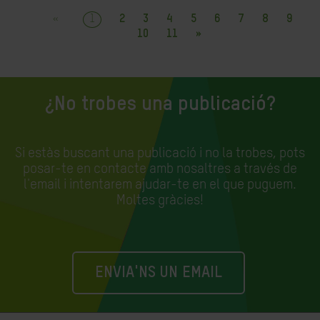
«
1
2
3
4
5
6
7
8
9
10
11
»
¿No trobes una publicació?
Si estàs buscant una publicació i no la trobes, pots
posar-te en contacte amb nosaltres a través de
l'email i intentarem ajudar-te en el que puguem.
Moltes gràcies!
ENVIA'NS UN EMAIL