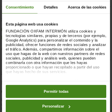
Consentimiento
Detalles
Acerca de las cookies
23.07.2019
Esta página web usa cookies
Compromesos o complaents: una resposta fallida a
FUNDACIÓN OXFAM INTERMÓN utiliza cookies y
tecnologías similares, propias y de terceros (por ejemplo,
la crisi per sequera a la Banya d'Àfrica de 2019
Google Analytics) para personalizar el contenido y la
publicidad, ofrecer funciones de redes sociales y analizar
el tráfico. Además, compartimos información sobre el
Acció Humanitària-
Resiliència i Mitjans de Vida
uso que hagas de la web con nuestros partners de redes
sociales, publicidad y análisis web, quienes pueden
combinarla con otra información que les hayas
proporcionado o que hayan recopilado a partir del uso
que hayas hecho de sus servicios.
28.03.2019
Puedes obtener más información y modificar tus
Documents d'anàlisi sobre causes i solucions de la
preferencias accediendo a nuestra
o
Política de Cookies
en los botones facilitados a continuación:
Permitir todas
desigualtat a Espanya
En el marc de la lluita contra la desigualtat, Oxfam Intermón ha
desenvolupat una eina d'anàlisi estructural de les causes de
Personalizar
la...