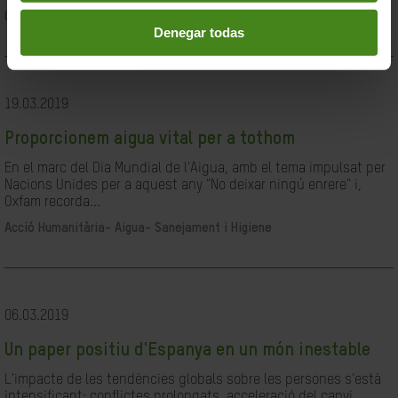
Ciutadania- Governabilitat i Drets Humans
Denegar todas
19.03.2019
Proporcionem aigua vital per a tothom
En el marc del Dia Mundial de l'Aigua, amb el tema impulsat per
Nacions Unides per a aquest any "No deixar ningú enrere" i,
Oxfam recorda...
Acció Humanitària-
Aigua- Sanejament i Higiene
06.03.2019
Un paper positiu d'Espanya en un món inestable
L'impacte de les tendències globals sobre les persones s'està
intensificant: conflictes prolongats, acceleració del canvi