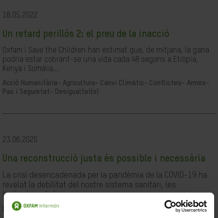
18.05.2022
Un retard perillós 2: el preu de la inacció
Oxfam i Save the Children han estimat que, de mitjana, la gana
podria estar cobrant-se una vida cada 48 segons a Etiòpia,
Kenya i Somàlia...
Acció Humanitària-
Agricultura-
Canvi Climàtic-
Conflictes- Armes-
Pau i Seguretat-
Desigualtat(s)
23.06.2020
Una reconstrucció justa és possible i necessària
La crisi desencadenada per la pandèmia de la COVID-19 ha
revelat la debilitat del nostre sistema sanitari, les
limitacions de les...
Desigualtat(s)