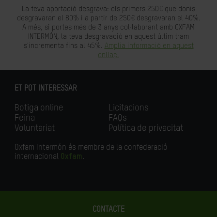
La teva aportació desgrava: els primers 250€ que donis
desgravaran el 80% i a partir de 250€ desgravaran el 40%.
A més, si portes més de 3 anys col·laborant amb OXFAM
INTERMÓN, la teva desgravació en aquest últim tram
s'incrementa fins al 45%.
Amplia informació en aquest
enllaç.
ET POT INTERESSAR
Botiga online
Licitacions
Feina
FAQs
Voluntariat
Política de privacitat
Oxfam Intermón és membre de la confederació
internacional
Oxfam
.
CONTACTE