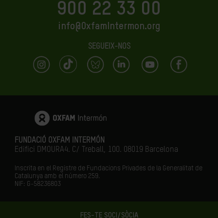
900 22 33 00
info@OxfamIntermon.org
SEGUEIX-NOS
FUNDACIÓ OXFAM INTERMÓN
Edifici DMOURA4. C/ Treball, 100. 08019 Barcelona
Inscrita en el Registre de Fundacions Privades de la Generalitat de
Catalunya amb el número
259.
NIF: G-58236803
FES-TE SOCI/SÒCIA
LA IGUALTAT ÉS EL FUTUR