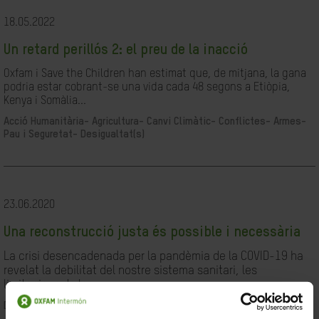
18.05.2022
Un retard perillós 2: el preu de la inacció
Oxfam i Save the Children han estimat que, de mitjana, la gana
podria estar cobrant-se una vida cada 48 segons a Etiòpia,
Kenya i Somàlia...
Acció Humanitària-
Agricultura-
Canvi Climàtic-
Conflictes- Armes-
Pau i Seguretat-
Desigualtat(s)
23.06.2020
Una reconstrucció justa és possible i necessària
La crisi desencadenada per la pandèmia de la COVID-19 ha
revelat la debilitat del nostre sistema sanitari, les
limitacions de les...
Desigualtat(s)