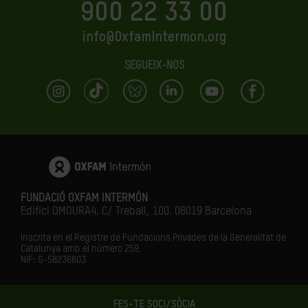
900 22 33 00
info@OxfamIntermon.org
SEGUEIX-NOS
FUNDACIÓ OXFAM INTERMÓN
Edifici DMOURA4. C/ Treball, 100. 08019 Barcelona
Inscrita en el Registre de Fundacions Privades de la Generalitat de
Catalunya amb el número
259.
NIF: G-58236803
FES-TE SOCI/SÒCIA
LA IGUALTAT ÉS EL FUTUR