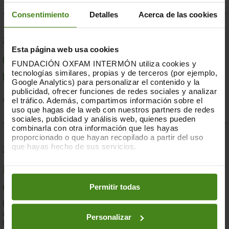
Consentimiento
Detalles
Acerca de las cookies
23.07.2019
Esta página web usa cookies
Compromesos o complaents: una resposta fallida a
FUNDACIÓN OXFAM INTERMÓN utiliza cookies y
tecnologías similares, propias y de terceros (por ejemplo,
la crisi per sequera a la Banya d'Àfrica de 2019
Google Analytics) para personalizar el contenido y la
publicidad, ofrecer funciones de redes sociales y analizar
el tráfico. Además, compartimos información sobre el
Acció Humanitària-
Resiliència i Mitjans de Vida
uso que hagas de la web con nuestros partners de redes
sociales, publicidad y análisis web, quienes pueden
combinarla con otra información que les hayas
proporcionado o que hayan recopilado a partir del uso
que hayas hecho de sus servicios.
28.03.2019
Puedes obtener más información y modificar tus
Documents d'anàlisi sobre causes i solucions de la
preferencias accediendo a nuestra
o
Política de Cookies
en los botones facilitados a continuación:
Permitir todas
desigualtat a Espanya
En el marc de la lluita contra la desigualtat, Oxfam Intermón ha
desenvolupat una eina d'anàlisi estructural de les causes de
Personalizar
la...