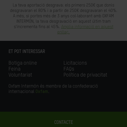
La teva aportació desgrava: els primers 250€ que donis
desgravaran el 80% i a partir de 250€ desgravaran el 40%.
A més, si portes més de 3 anys col·laborant amb OXFAM
INTERMÓN, la teva desgravació en aquest últim tram
s'incrementa fins al 45%.
Amplia informació en aquest
enllaç.
ET POT INTERESSAR
Botiga online
Licitacions
Feina
FAQs
Voluntariat
Política de privacitat
Oxfam Intermón és membre de la confederació
internacional
Oxfam
.
CONTACTE