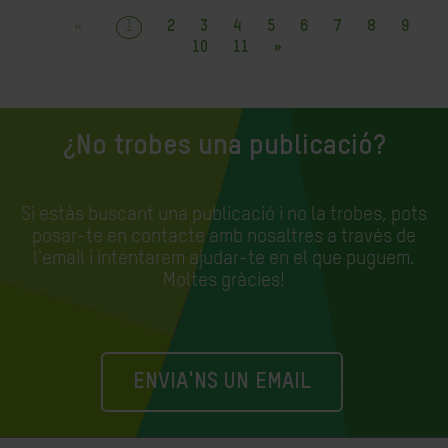
«
1
2
3
4
5
6
7
8
9
10
11
»
¿No trobes una publicació?
Si estàs buscant una publicació i no la trobes, pots
posar-te en contacte amb nosaltres a través de
l'email i intentarem ajudar-te en el que puguem.
Moltes gràcies!
ENVIA'NS UN EMAIL