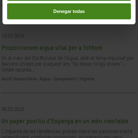
Ciutadania- Governabilitat i Drets Humans
Denegar todas
19.03.2019
Proporcionem aigua vital per a tothom
En el marc del Dia Mundial de l'Aigua, amb el tema impulsat per
Nacions Unides per a aquest any "No deixar ningú enrere" i,
Oxfam recorda...
Acció Humanitària-
Aigua- Sanejament i Higiene
06.03.2019
Un paper positiu d'Espanya en un món inestable
L'impacte de les tendències globals sobre les persones s'està
intensificant: conflictes prolongats, acceleració del canvi