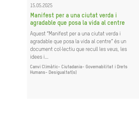
15.05.2025
Manifest per a una ciutat verda i
agradable que posa la vida al centre
Aquest “Manifest per a una ciutat verda i
agradable que posa la vida al centre” és un
document col·lectiu que recull les veus, les
idees i...
Canvi Climàtic-
Ciutadania- Governabilitat i Drets
Humans-
Desigualtat(s)