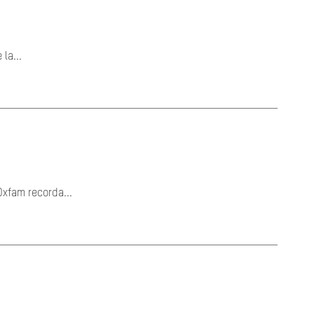
la...
Oxfam recorda...