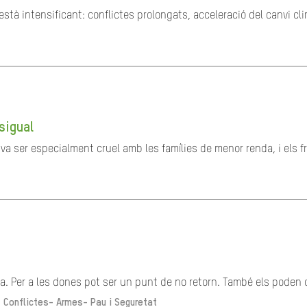
stà intensificant: conflictes prolongats, acceleració del canvi cl
sigual
a ser especialment cruel amb les famílies de menor renda, i els fru
. Per a les dones pot ser un punt de no retorn. També els poden o
-
Conflictes- Armes- Pau i Seguretat