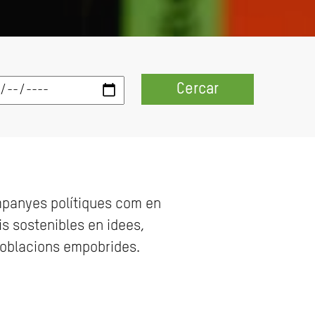
Cercar
ampanyes polítiques com en
is sostenibles en idees,
 poblacions empobrides.