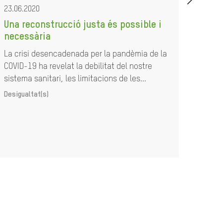
23.06.2020
23.07
Una reconstrucció justa és possible i
Com
necessària
resp
la B
La crisi desencadenada per la pandèmia de la
COVID-19 ha revelat la debilitat del nostre
Acció
sistema sanitari, les limitacions de les...
Desigualtat(s)