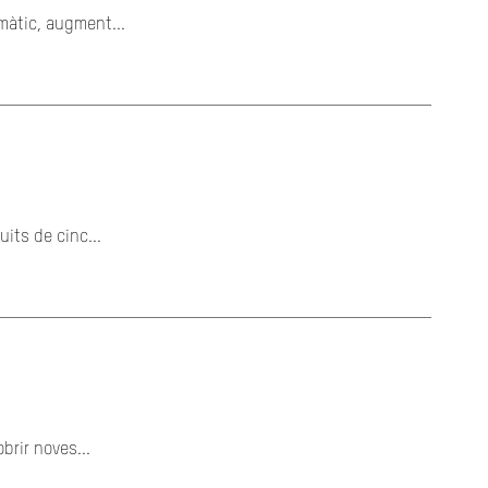
imàtic, augment...
its de cinc...
brir noves...