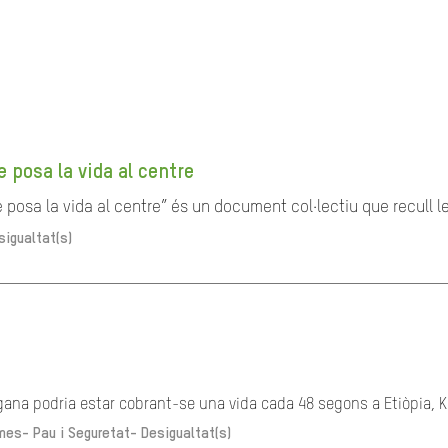
e posa la vida al centre
posa la vida al centre” és un document col·lectiu que recull les
sigualtat(s)
gana podria estar cobrant-se una vida cada 48 segons a Etiòpia, Ke
mes- Pau i Seguretat-
Desigualtat(s)