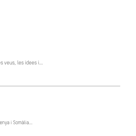
 veus, les idees i...
nya i Somàlia...