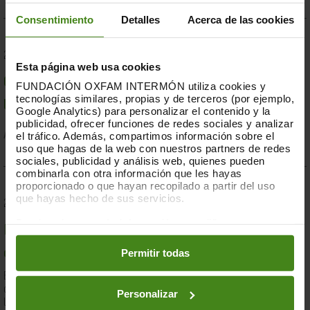
Consentimiento
Detalles
Acerca de las cookies
23.07.2019
Esta página web usa cookies
Compromesos o complaents: una resposta fallida a
FUNDACIÓN OXFAM INTERMÓN utiliza cookies y
tecnologías similares, propias y de terceros (por ejemplo,
la crisi per sequera a la Banya d'Àfrica de 2019
Google Analytics) para personalizar el contenido y la
publicidad, ofrecer funciones de redes sociales y analizar
el tráfico. Además, compartimos información sobre el
Acció Humanitària-
Resiliència i Mitjans de Vida
uso que hagas de la web con nuestros partners de redes
sociales, publicidad y análisis web, quienes pueden
combinarla con otra información que les hayas
proporcionado o que hayan recopilado a partir del uso
que hayas hecho de sus servicios.
28.03.2019
Puedes obtener más información y modificar tus
Documents d'anàlisi sobre causes i solucions de la
preferencias accediendo a nuestra
o
Política de Cookies
en los botones facilitados a continuación:
Permitir todas
desigualtat a Espanya
En el marc de la lluita contra la desigualtat, Oxfam Intermón ha
desenvolupat una eina d'anàlisi estructural de les causes de
Personalizar
la...