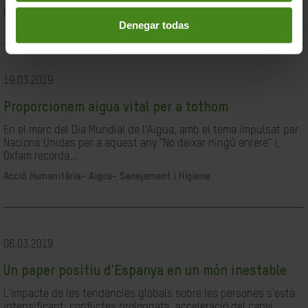
Ciutadania- Governabilitat i Drets Humans
Denegar todas
19.03.2019
Proporcionem aigua vital per a tothom
En el marc del Dia Mundial de l'Aigua, amb el tema impulsat per
Nacions Unides per a aquest any "No deixar ningú enrere" i,
Oxfam recorda...
Acció Humanitària-
Aigua- Sanejament i Higiene
06.03.2019
Un paper positiu d'Espanya en un món inestable
L'impacte de les tendències globals sobre les persones s'està
intensificant: conflictes prolongats, acceleració del canvi