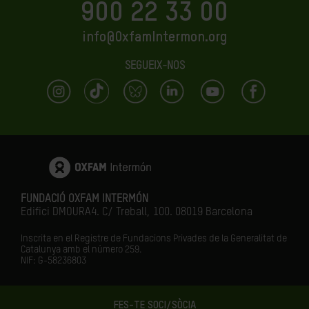
900 22 33 00
info@OxfamIntermon.org
SEGUEIX-NOS
FUNDACIÓ OXFAM INTERMÓN
Edifici DMOURA4. C/ Treball, 100. 08019 Barcelona
Inscrita en el Registre de Fundacions Privades de la Generalitat de
Catalunya amb el número
259.
NIF: G-58236803
FES-TE SOCI/SÒCIA
LA IGUALTAT ÉS EL FUTUR