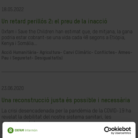
18.05.2022
Un retard perillós 2: el preu de la inacció
Oxfam i Save the Children han estimat que, de mitjana, la gana
podria estar cobrant-se una vida cada 48 segons a Etiòpia,
Kenya i Somàlia...
Acció Humanitària-
Agricultura-
Canvi Climàtic-
Conflictes- Armes-
Pau i Seguretat-
Desigualtat(s)
23.06.2020
Una reconstrucció justa és possible i necessària
La crisi desencadenada per la pandèmia de la COVID-19 ha
revelat la debilitat del nostre sistema sanitari, les
limitacions de les...
Desigualtat(s)