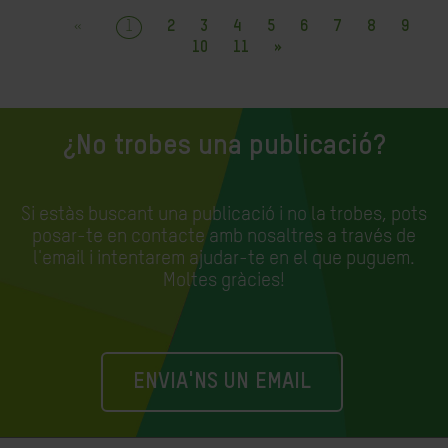
«
1
2
3
4
5
6
7
8
9
10
11
»
¿No trobes una publicació?
Si estàs buscant una publicació i no la trobes, pots
posar-te en contacte amb nosaltres a través de
l'email i intentarem ajudar-te en el que puguem.
Moltes gràcies!
ENVIA'NS UN EMAIL