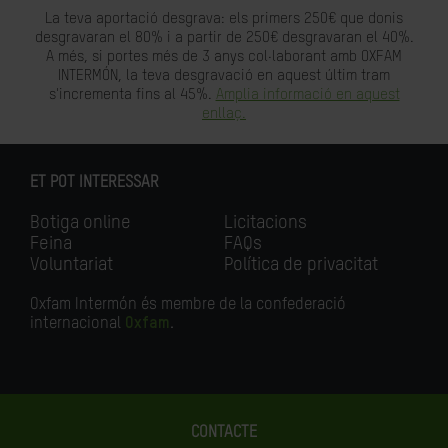
La teva aportació desgrava: els primers 250€ que donis
desgravaran el 80% i a partir de 250€ desgravaran el 40%.
A més, si portes més de 3 anys col·laborant amb OXFAM
INTERMÓN, la teva desgravació en aquest últim tram
s'incrementa fins al 45%.
Amplia informació en aquest
enllaç.
ET POT INTERESSAR
Botiga online
Licitacions
Feina
FAQs
Voluntariat
Política de privacitat
Oxfam Intermón és membre de la confederació
internacional
Oxfam
.
CONTACTE