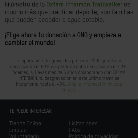
kilómetro de la
Oxfam Intermón Trailwalker
es
mucho más que practicar deporte, son familias
que pueden acceder a agua potable.
¡Elige ahora tu donación a ONG y empieza a
cambiar el mundo!
Tu aportación desgrava: los primeros 250€ que dones
desgravarán el 80% y a partir de 250€ desgravarán el 40%.
Además, si llevas más de 3 años colaborando con OXFAM
INTERMÓN, tu desgravación en este último tramo se
incrementa hasta el 45%.
Amplia información en este
enlace.
TE PUEDE INTERESAR
Tienda Online
Licitaciones
Empleo
FAQs
Voluntariado
Política de privacidad