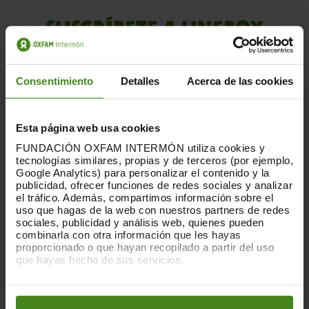
SUSCRÍBETE A UNEBOX
Recibe cada 3 meses una caja sorpresa de
productos de comercio justo y consumo
Consentimiento
Detalles
Acerca de las cookies
responsable.
Esta página web usa cookies
QUIERO SUSCRIBIRME
FUNDACIÓN OXFAM INTERMÓN utiliza cookies y
tecnologías similares, propias y de terceros (por ejemplo,
Google Analytics) para personalizar el contenido y la
publicidad, ofrecer funciones de redes sociales y analizar
el tráfico. Además, compartimos información sobre el
uso que hagas de la web con nuestros partners de redes
sociales, publicidad y análisis web, quienes pueden
combinarla con otra información que les hayas
proporcionado o que hayan recopilado a partir del uso
que hayas hecho de sus servicios.
Puedes obtener más información y modificar tus
preferencias accediendo a nuestra
o
Política de Cookies