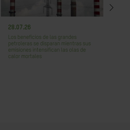
28.07.26
2
Los beneficios de las grandes
Ox
petroleras se disparan mientras sus
re
emisiones intensifican las olas de
v
calor mortales
re