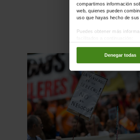
compartimos información sobr
web, quienes pueden combinar
uso que hayas hecho de sus 
Últ
Puedes obtener más informac
facilitados a continuación:
Denegar todas