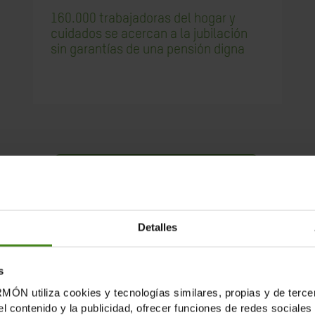
160.000 trabajadoras del hogar y
cuidados se acercan a la jubilación
sin garantías de una pensión digna
VER TODAS LAS NOTICIAS
Detalles
 REDES
s
tiliza cookies y tecnologías similares, propias y de tercer
el contenido y la publicidad, ofrecer funciones de redes sociales 