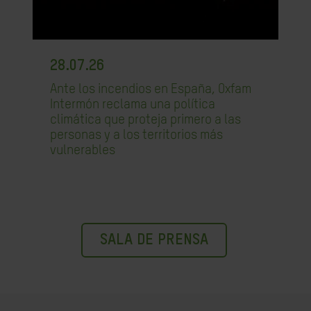
28.07.26
Ante los incendios en España, Oxfam
Intermón reclama una política
climática que proteja primero a las
personas y a los territorios más
vulnerables
SALA DE PRENSA