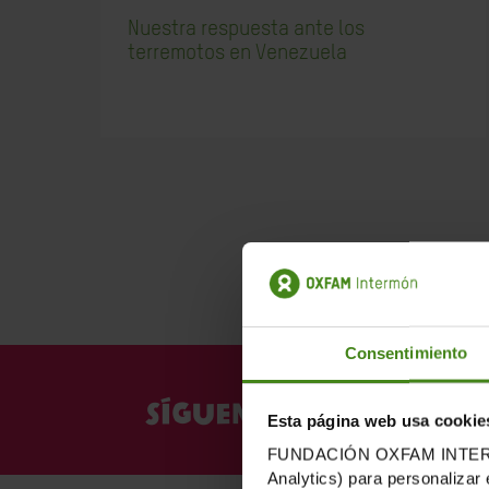
Nuestra respuesta ante los
terremotos en Venezuela
Consentimiento
SÍGUENOS EN NUESTRAS
Esta página web usa cookie
FUNDACIÓN OXFAM INTERMÓN u
Analytics) para personalizar 