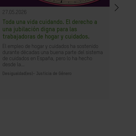
27.05.2026
21.0
Toda una vida cuidando. El derecho a
Un i
una jubilación digna para las
XXI
trabajadoras de hogar y cuidados.
Espa
un im
El empleo de hogar y cuidados ha sostenido
debi
durante décadas una buena parte del sistema
poco 
de cuidados en España, pero lo ha hecho
desde la...
Desig
Desigualdad(es)-
Justicia de Género