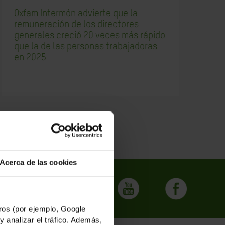
Oxfam Intermón advierte que la
Re
remuneración de los directores
vi
generales creció 20 veces más rápido
que la de las personas trabajadoras
en 2025
Acerca de las cookies
os (por ejemplo, Google
y analizar el tráfico. Además,