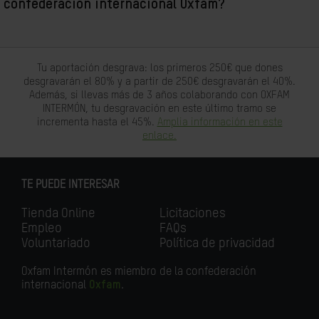
confederación internacional Oxfam?
Tu aportación desgrava: los primeros 250€ que dones
desgravarán el 80% y a partir de 250€ desgravarán el 40%.
Además, si llevas más de 3 años colaborando con OXFAM
INTERMÓN, tu desgravación en este último tramo se
incrementa hasta el 45%.
Amplia información en este
enlace.
TE PUEDE INTERESAR
Tienda Online
Licitaciones
Empleo
FAQs
Voluntariado
Política de privacidad
Oxfam Intermón es miembro de la confederación
internacional
Oxfam
.