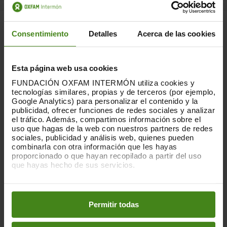
Consentimiento
Detalles
Acerca de las cookies
VISITA NUESTROS PROYECTOS
Esta página web usa cookies
Cada año ofrecemos, a las personas que nos apoyan
FUNDACIÓN OXFAM INTERMÓN utiliza cookies y
tecnologías similares, propias y de terceros (por ejemplo,
como socias o donantes, la posibilidad de viajar a
Google Analytics) para personalizar el contenido y la
uno de los países donde trabajamos y conocer
publicidad, ofrecer funciones de redes sociales y analizar
nuestros proyectos de primera mano. Durante dos
el tráfico. Además, compartimos información sobre el
años también ofrecimos estos viajes al personal
uso que hagas de la web con nuestros partners de redes
voluntario, un colectivo fundamental para nuestra
sociales, publicidad y análisis web, quienes pueden
combinarla con otra información que les hayas
organización.
proporcionado o que hayan recopilado a partir del uso
que hayas hecho de sus servicios.
Puedes obtener más información y modificar tus
INFÓRMATE
preferencias accediendo a nuestra
o
Política de Cookies
en los botones facilitados a continuación:
Permitir todas