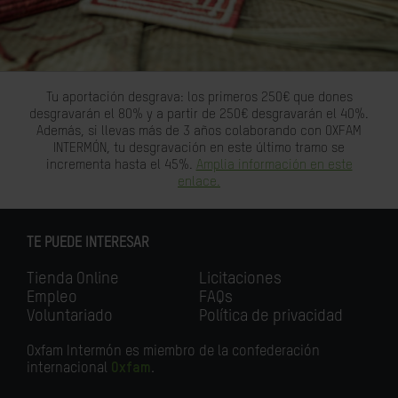
Tu aportación desgrava: los primeros 250€ que dones
desgravarán el 80% y a partir de 250€ desgravarán el 40%.
Además, si llevas más de 3 años colaborando con OXFAM
INTERMÓN, tu desgravación en este último tramo se
incrementa hasta el 45%.
Amplia información en este
enlace.
TE PUEDE INTERESAR
Tienda Online
Licitaciones
Empleo
FAQs
Voluntariado
Política de privacidad
Oxfam Intermón es miembro de la confederación
internacional
Oxfam
.