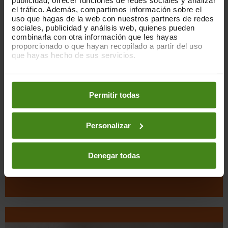
el tráfico. Además, compartimos información sobre el
uso que hagas de la web con nuestros partners de redes
sociales, publicidad y análisis web, quienes pueden
combinarla con otra información que les hayas
proporcionado o que hayan recopilado a partir del uso
que hayas hecho de sus servicios.
Puedes obtener más información y modificar tus
ALIMENTACIÓN
preferencias accediendo a nuestra
o
Política de Cookies
en los botones facilitados a continuación:
Permitir todas
Los productos Tierra Madre están elaborados con
materia prima de gran calidad, directa del
productor.
Personalizar
Denegar todas