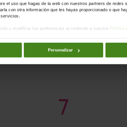
e el uso que hagas de la web con nuestros partners de redes soc
la con otra información que les hayas proporcionado o que haya
servicios.
ión y modificar tus preferencias accediendo a nuestra
Política
Personalizar
LO QUE CONSEGUIMOS
7