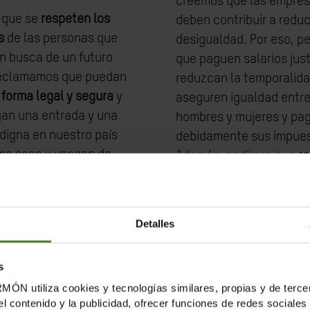
Creemos que las empre
 que se
respeten los
deben contribuir a reduci
s
de las personas que
desigualdad. Por eso, p
n busca de un futuro
que paguen salarios jus
Reclamamos que puedan
reduzcan la temporalida
e forma legal y segura
y
aseguren igualdad entr
an una entrada y una
hombres y mujeres y pa
digna en nuestro país
debidamente sus impues
mo sean y vengan de
Además, pedimos que
r
ngan. Sin sufrir abusos
los derechos humanos y
to.
medioambiente
en toda 
cadena de valor, dentro
Detalles
nuestras fronteras o en
países.
s
tiliza cookies y tecnologías similares, propias y de tercer
el contenido y la publicidad, ofrecer funciones de redes sociales 