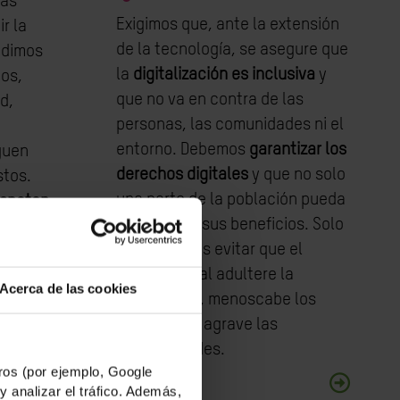
sas
Exigimos que, ante la extensión
r la
de la tecnología, se asegure que
edimos
la
digitalización es inclusiva
y
tos,
que no va en contra de las
d,
personas, las comunidades ni el
e
entorno. Debemos
garantizar los
guen
derechos digitales
y que no solo
tos.
una parte de la población pueda
espeten
disfrutar de sus beneficios. Solo
 el
así podremos evitar que el
su
mundo digital adultere la
 de
Acerca de las cookies
democracia, menoscabe los
 terceros
derechos, o agrave las
desigualdades.
os (por ejemplo, Google
y analizar el tráfico. Además,