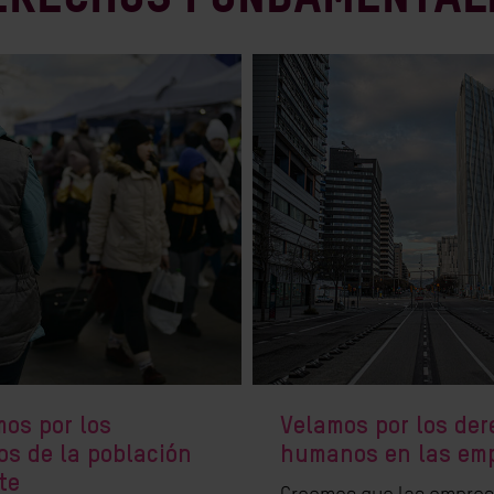
os por los
Velamos por los de
os de la población
humanos en las em
te