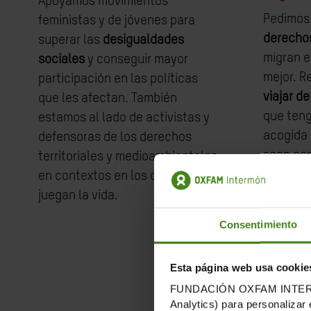
Apoyamos movimientos
Pedimos
feministas y de jóvenes para
derecho
superar las
desigualdades
migran e
sociales
y conseguir mayor
mejor. 
participación en las políticas
viajar d
que les afectan. También
que teng
estamos al lado de activistas y
acogida 
defensoras de los derechos
sean co
territoriales y medioambientales
donde ve
en contextos en los que se
ni maltra
juegan la vida.
Consentimiento
Esta página web usa cookie
FUNDACIÓN OXFAM INTERMÓN u
Analytics) para personalizar 