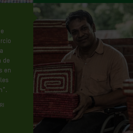
de
rcio
 a
a de
s en
les
h".
RI