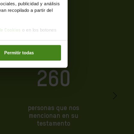
iales, publicidad y análisis
n recopilado a partir del
o en los botones
 de Cookies
Permitir todas
260
personas que nos
mencionan en su
testamento