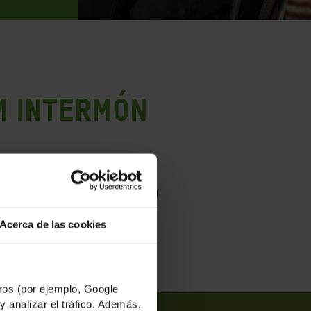
M INTERMÓN
s que confían en nuestra
zando. A todas ellas,
nuestro
Acerca de las cookies
os (por ejemplo, Google
y analizar el tráfico. Además,