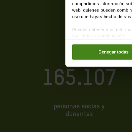
compartimos información sobr
web, quienes pueden combinar
uso que hayas hecho de sus 
Puedes obtener más informac
facilitados a continuación:
Denegar todas
165.107
personas socias y
donantes