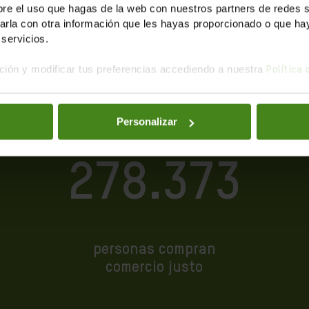
e el uso que hagas de la web con nuestros partners de redes soc
la con otra información que les hayas proporcionado o que haya
servicios.
JUNTAS, SUMAMOS
ión y modificar tus preferencias accediendo a nuestra
Política
Personalizar
278.373
personas compran
comercio justo