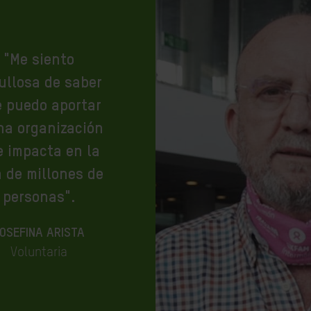
"Me siento
ullosa de saber
 puedo aportar
na organización
 impacta en la
a de millones de
personas".
OSEFINA ARISTA
Voluntaria