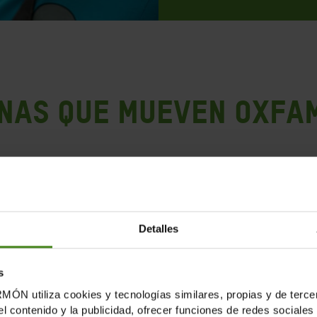
NAS QUE MUEVEN OXFA
pobreza es imposible sin el apoyo de las
miles de persona
mpromiso y entrega son imprescindibles para seguir avan
más sincero agradecimiento
.
Detalles
s
tiliza cookies y tecnologías similares, propias y de tercer
el contenido y la publicidad, ofrecer funciones de redes sociales 