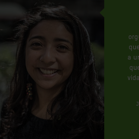
org
que
a u
que
vid
J