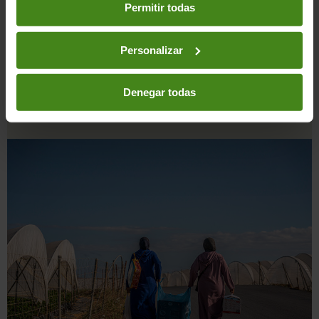
en los botones facilitados a continuación:
Permitir todas
Personalizar
Denegar todas