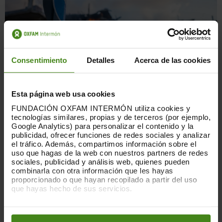
Consentimiento
Detalles
Acerca de las cookies
Esta página web usa cookies
FUNDACIÓN OXFAM INTERMÓN utiliza cookies y
tecnologías similares, propias y de terceros (por ejemplo,
Google Analytics) para personalizar el contenido y la
ALTO EL FUEGO EN GAZA
publicidad, ofrecer funciones de redes sociales y analizar
el tráfico. Además, compartimos información sobre el
uso que hagas de la web con nuestros partners de redes
Necesitamos tu voz para exigir a la Comunidad
sociales, publicidad y análisis web, quienes pueden
Internacional un alto el fuego permanente y exigir
combinarla con otra información que les hayas
justicia y rendición de cuentas por todos los
proporcionado o que hayan recopilado a partir del uso
crímenes de guerra cometidos.
que hayas hecho de sus servicios.
Puedes obtener más información y modificar tus
FIRMA POR UN ALTO EL FUEGO
preferencias accediendo a nuestra
o
Política de Cookies