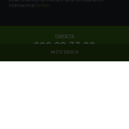
Oxfam Intermón es miembro de la confederación
internacional
Oxfam
.
CONTACTA
900 22 33 00
HAZTE SOCIO/A
info@OxfamIntermon.org
SÍGUENOS
FUNDACIÓN OXFAM INTERMÓN