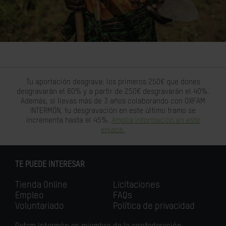
Tu aportación desgrava: los primeros 250€ que dones
desgravarán el 80% y a partir de 250€ desgravarán el 40%.
Además, si llevas más de 3 años colaborando con OXFAM
INTERMÓN, tu desgravación en este último tramo se
incrementa hasta el 45%.
Amplia información en este
enlace.
TE PUEDE INTERESAR
Tienda Online
Licitaciones
Empleo
FAQs
Voluntariado
Política de privacidad