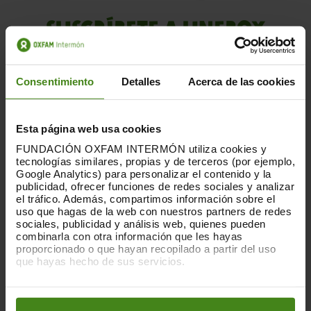
SUSCRÍBETE A UNEBOX
Recibe cada 3 meses una caja sorpresa de
productos de comercio justo y consumo
Consentimiento
Detalles
Acerca de las cookies
responsable.
Esta página web usa cookies
QUIERO SUSCRIBIRME
FUNDACIÓN OXFAM INTERMÓN utiliza cookies y
tecnologías similares, propias y de terceros (por ejemplo,
Google Analytics) para personalizar el contenido y la
publicidad, ofrecer funciones de redes sociales y analizar
el tráfico. Además, compartimos información sobre el
uso que hagas de la web con nuestros partners de redes
sociales, publicidad y análisis web, quienes pueden
combinarla con otra información que les hayas
proporcionado o que hayan recopilado a partir del uso
que hayas hecho de sus servicios.
Puedes obtener más información y modificar tus
preferencias accediendo a nuestra
o
Política de Cookies