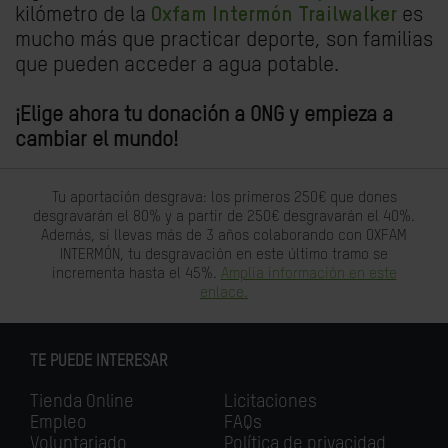
kilómetro de la
Oxfam Intermón Trailwalker
es
mucho más que practicar deporte, son familias
que pueden acceder a agua potable.
¡Elige ahora tu donación a ONG y empieza a
cambiar el mundo!
Tu aportación desgrava: los primeros 250€ que dones
desgravarán el 80% y a partir de 250€ desgravarán el 40%.
Además, si llevas más de 3 años colaborando con OXFAM
INTERMÓN, tu desgravación en este último tramo se
incrementa hasta el 45%.
Amplia información en este
enlace.
TE PUEDE INTERESAR
Tienda Online
Licitaciones
Empleo
FAQs
Voluntariado
Política de privacidad