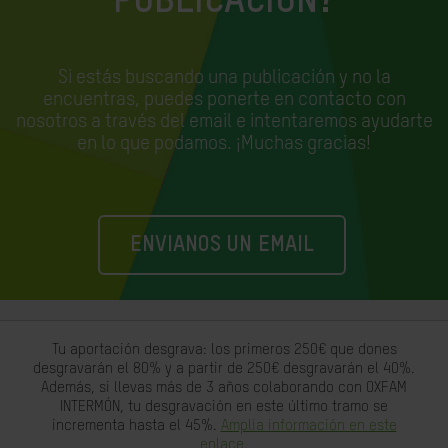
PUBLICACIÓN?
Si estás buscando una publicación y no la
encuentras, puedes ponerte en contacto con
nosotros a través del email e
intentaremos ayudarte
en lo que podamos. ¡Muchas gracias!
ENVIANOS UN EMAIL
Tu aportación desgrava: los primeros 250€ que dones
desgravarán el 80% y a partir de 250€ desgravarán el 40%.
Además, si llevas más de 3 años colaborando con OXFAM
INTERMÓN, tu desgravación en este último tramo se
incrementa hasta el 45%.
Amplia información en este
enlace.