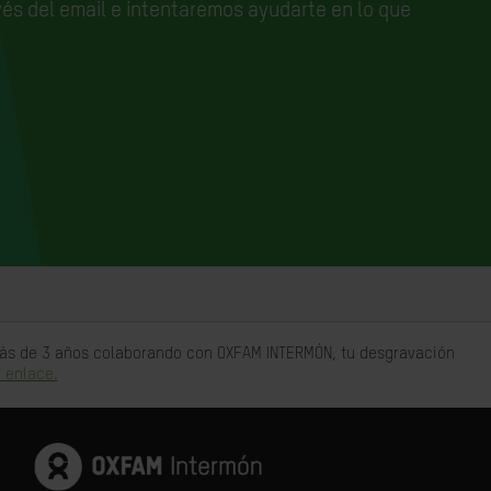
és del email e
intentaremos ayudarte en lo que
 más de 3 años colaborando con OXFAM INTERMÓN, tu desgravación
 enlace.