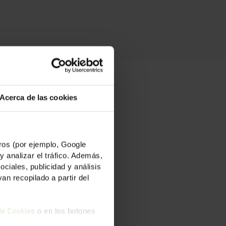
Acerca de las cookies
os (por ejemplo, Google
 aun a riesgo
y analizar el tráfico. Además,
ental sobre el
iales, publicidad y análisis
e a las
n recopilado a partir del
ada de alerta
o en los botones
 de Cookies