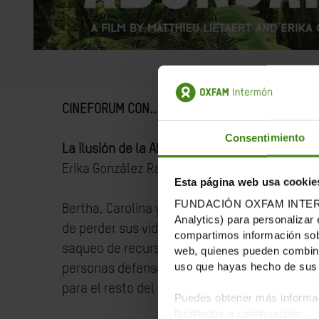
CINEFORUM CON...
Consentimiento
La ilusión de la Abundancia
Erika González Ramírez y Matt Lietaert, 2022,
Esta página web usa cookie
FUNDACIÓN OXFAM INTERMÓN u
Bertha, Carolina y Máxima, con su incansable
Analytics) para personalizar 
de perder sus vidas. El colonialismo no ha t
compartimos información sobr
saqueo de recursos en América Latina. Con 
web, quienes pueden combinar
uso que hayas hecho de sus 
personas defensoras del medio ambiente en l
para el resto del mundo.
Puedes obtener más informac
facilitados a continuación: