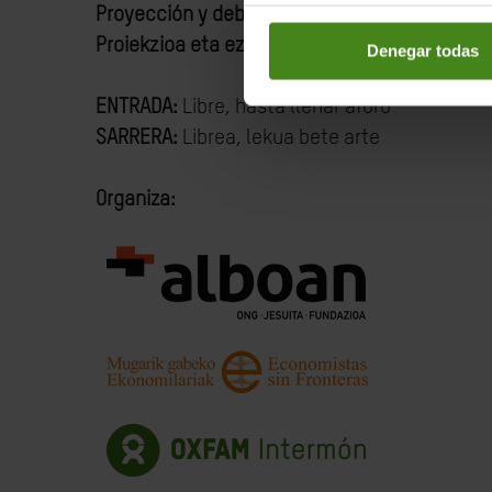
Proyección y debate
Proiekzioa eta eztabaida
Denegar todas
ENTRADA:
Libre, hasta llenar aforo
SARRERA:
Librea, lekua bete arte
Organiza: