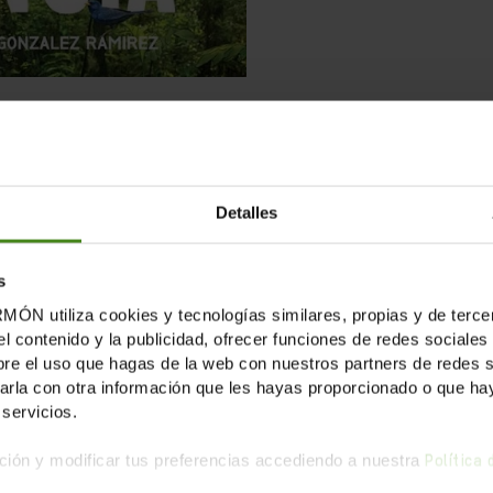
Detalles
 58 minutos.
s
tiliza cookies y tecnologías similares, propias y de tercer
 activismo ambiental, protegen a su entorno y comunidad
el contenido y la publicidad, ofrecer funciones de redes sociales 
erminado: esa es la inquietante conclusión de este docum
e el uso que hagas de la web con nuestros partners de redes soc
impresionantes imágenes, este documental es un homenaj
la con otra información que les hayas proporcionado o que haya
servicios.
ugares como Perú, Honduras y Brasil. Y también una llam
ión y modificar tus preferencias accediendo a nuestra
Política