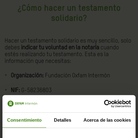
¿Cómo hacer un testamento
solidario?
Hacer un testamento solidario es muy sencillo, solo
debes
indicar tu voluntad en la notaría
cuando
estés realizando tu testamento. Esta es la
información que necesitas:
Organización:
Fundación Oxfam Intermón
NIF:
G-58236803
Domicilio social:
Edificio DMOURA4. C/ Treball, 100.
08019 Barcelona
Consentimiento
Detalles
Acerca de las cookies