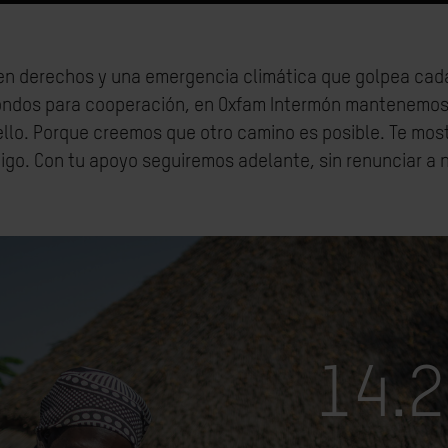
 en derechos y una emergencia climática que golpea cada
fondos para cooperación, en Oxfam Intermón mantenemos
llo. Porque creemos que otro camino es posible. Te mo
igo. Con tu apoyo seguiremos adelante, sin renunciar a 
14.