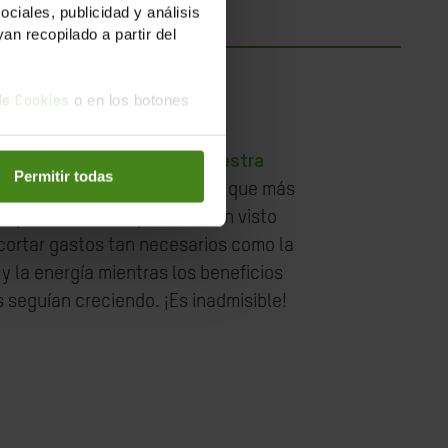
iales, publicidad y análisis
n recopilado a partir del
o en los botones
 de Cookies
bre la mesa los datos de
nuestra
Permitir todas
esigualdades
. Denunciamos que más
de personas en España se han visto
cortar gastos tan necesarios como la
y la energía mientras los beneficios
 seguían creciendo. ¡Es inadmisible!