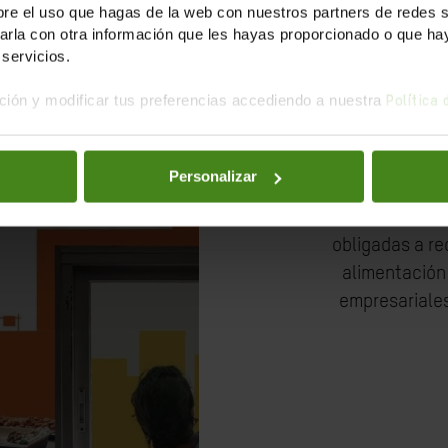
España
e el uso que hagas de la web con nuestros partners de redes soc
la con otra información que les hayas proporcionado o que haya
servicios.
ión y modificar tus preferencias accediendo a nuestra
Política
Pusimos so
Personalizar
encuesta de d
de la mitad 
obligadas a re
alimentación 
empresariales