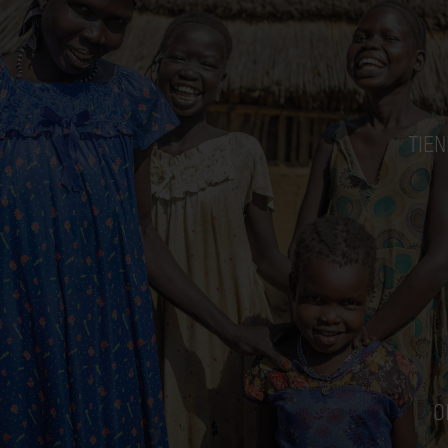
TIE
O