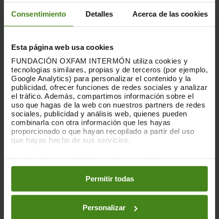
Consentimiento
Detalles
Acerca de las cookies
Esta página web usa cookies
FUNDACIÓN OXFAM INTERMÓN utiliza cookies y
tecnologías similares, propias y de terceros (por ejemplo,
Google Analytics) para personalizar el contenido y la
publicidad, ofrecer funciones de redes sociales y analizar
el tráfico. Además, compartimos información sobre el
uso que hagas de la web con nuestros partners de redes
sociales, publicidad y análisis web, quienes pueden
combinarla con otra información que les hayas
proporcionado o que hayan recopilado a partir del uso
que hayas hecho de sus servicios.
Puedes obtener más información y modificar tus
preferencias accediendo a nuestra
o
Política de Cookies
en los botones facilitados a continuación:
Permitir todas
Guatemala
Personalizar