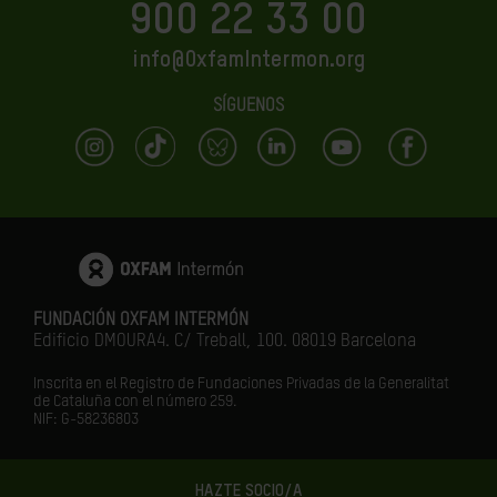
900 22 33 00
info@OxfamIntermon.org
SÍGUENOS
FUNDACIÓN OXFAM INTERMÓN
Edificio DMOURA4. C/ Treball, 100. 08019 Barcelona
Inscrita en el Registro de Fundaciones Privadas de la Generalitat
de Cataluña con el número 259.
NIF: G-58236803
HAZTE SOCIO/A
LA IGUALDAD ES EL FUTURO