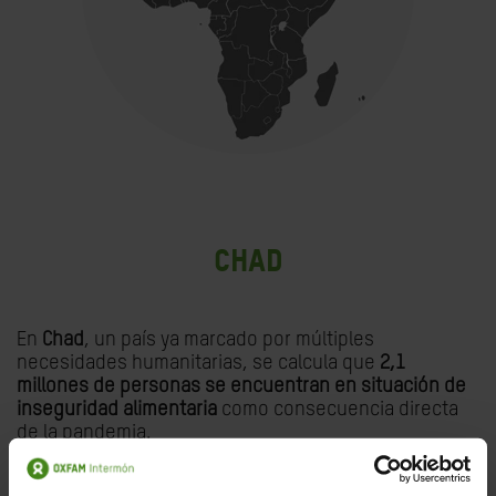
Chad
En
Chad
, un país ya marcado por múltiples
necesidades humanitarias, se calcula que
2,1
millones de personas se encuentran en situación de
inseguridad alimentaria
como consecuencia directa
de la pandemia.