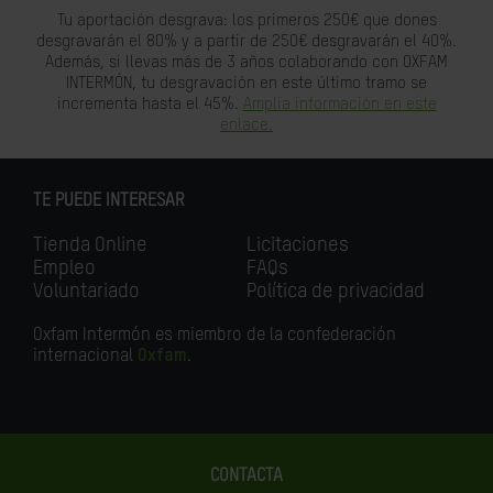
Tu aportación desgrava: los primeros 250€ que dones
desgravarán el 80% y a partir de 250€ desgravarán el 40%.
Además, si llevas más de 3 años colaborando con OXFAM
INTERMÓN, tu desgravación en este último tramo se
incrementa hasta el 45%.
Amplia información en este
enlace.
TE PUEDE INTERESAR
Tienda Online
Licitaciones
Empleo
FAQs
Voluntariado
Política de privacidad
Oxfam Intermón es miembro de la confederación
internacional
Oxfam
.
CONTACTA