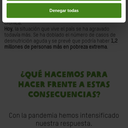
Denegar todas
En
Guatemala
, el año pasado ya 1 de cada 2 niños y
niñas menores de 5 años sufrían desnutrición
crónica.
Hoy
, la situación que vive el país se ha agravado
todavía más. Se ha doblado el número de casos de
desnutrición aguda y se prevé que podría haber
1,2
millones de personas más en pobreza extrema
.
¿QUÉ HACEMOS PARA
HACER FRENTE A ESTAS
CONSECUENCIAS?
Con la pandemia hemos intensificado
nuestra respuesta.