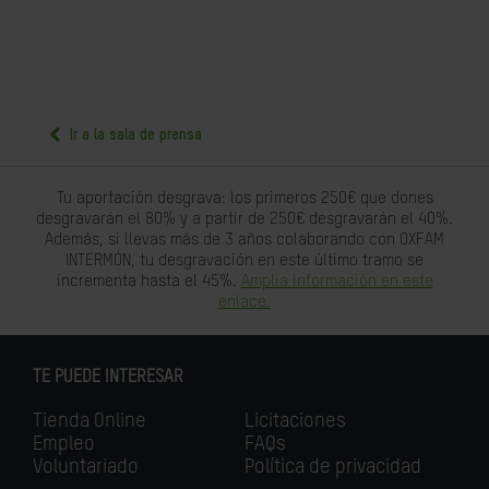
Ir a la sala de prensa
Tu aportación desgrava: los primeros 250€ que dones
desgravarán el 80% y a partir de 250€ desgravarán el 40%.
Además, si llevas más de 3 años colaborando con OXFAM
INTERMÓN, tu desgravación en este último tramo se
incrementa hasta el 45%.
Amplia información en este
enlace.
TE PUEDE INTERESAR
Tienda Online
Licitaciones
Empleo
FAQs
Voluntariado
Política de privacidad