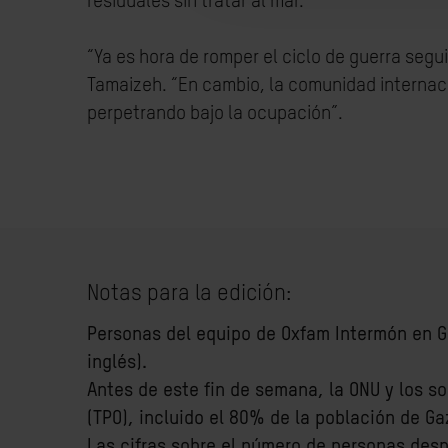
residuales sin tratar al mar.
“Ya es hora de romper el ciclo de guerra seg
Tamaizeh. “En cambio, la comunidad internaci
perpetrando bajo la ocupación”.
Notas para la edición:
Personas del equipo de Oxfam Intermón en G
inglés).
Antes de este fin de semana, la ONU y los s
(TPO), incluido el 80% de la población de Ga
Las cifras sobre el número de personas desp