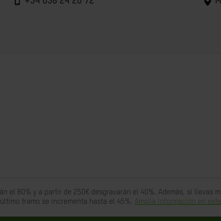
+34 638 24 26 72
M
án el 80% y a partir de 250€ desgravarán el 40%. Además, si llevas
 último tramo se incrementa hasta el 45%.
Amplia información en este