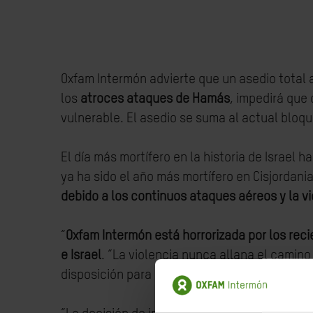
Oxfam Intermón advierte que un asedio total a
los
atroces ataques de Hamás
, impedirá que
vulnerable. El asedio se suma al actual bloq
El día más mortífero en la historia de Israel
ya ha sido el año más mortífero en Cisjordani
debido a los continuos ataques aéreos y la vi
“
Oxfam Intermón está horrorizada por los rec
e Israel
. “La violencia nunca allana el camino
disposición para lograr un alto el fuego inmed