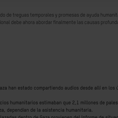
uido de treguas temporales y promesas de ayuda humanita
onal debe ahora abordar finalmente las causas profundas 
aza han estado compartiendo audios desde allí en los ú
ocios humanitarios estimaban que 2,1 millones de palest
za, dependían de la asistencia humanitaria.
lazadas dentro de Gaza provienen del Informe de situac