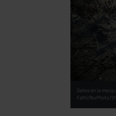
Daños en la mezqui
Fathi/NurPhoto/Sh