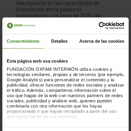
discrepancia en las capacidades de
financiación entre países es
sorprendente: a lo largo de 2020, las
economías avanzadas gastaron alrededor
del 20% de su PIB combinado para apoyar
a su población, mientras que el apoyo de
Consentimiento
Detalles
Acerca de las cookies
los mercados emergentes y de los países
de bajos ingresos se situó en solo el 5% y
el 2%, respectivamente. Esta situación
Esta página web usa cookies
exige una actuación inmediata por parte
del G20 para abordar, de manera
FUNDACIÓN OXFAM INTERMÓN utiliza cookies y
equitativa y eficaz, las limitaciones
tecnologías similares, propias y de terceros (por ejemplo,
Google Analytics) para personalizar el contenido y la
causadas por los altos niveles de
publicidad, ofrecer funciones de redes sociales y analizar
endeudamiento y la escasez de recursos
el tráfico. Además, compartimos información sobre el
internos en los contextos más vulnerables
uso que hagas de la web con nuestros partners de redes
del mundo.
sociales, publicidad y análisis web, quienes pueden
combinarla con otra información que les hayas
proporcionado o que hayan recopilado a partir del uso
Oxfam Intermón también reclama la
que hayas hecho de sus servicios.
actuación del G20 para hacer frente a la
crisis climática, que está poniendo de
Puedes obtener más información y modificar tus