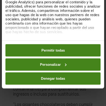
se paga directamente a las personas
Google Analytics) para personalizar el contenido y la
agricultoras– que las grandes empresas
publicidad, ofrecer funciones de redes sociales y analizar
el tráfico. Además, compartimos información sobre el
abonaron se tradujo en un aumento
uso que hagas de la web con nuestros partners de redes
relevante de sus ingresos.
sociales, publicidad y análisis web, quienes pueden
combinarla con otra información que les hayas
La falta de voluntad de las grandes
proporcionado o que hayan recopilado a partir del uso
empresas chocolateras para ofrecer
que hayas hecho de sus servicios.
precios que garanticen ingresos dignos es
Puedes obtener más información y modificar tus
otro revés en la lucha por conseguir que
preferencias accediendo a nuestra
o
Política de Cookies
la industria sea más sostenible y ética.
Se
en los botones facilitados a continuación:
Permitir todas
suma a décadas de compromisos vacíos
para eliminar de sus cadenas de
suministro el trabajo infantil, la pobreza y
Personalizar
la deforestación.
Cada vez son más
quienes venden sus tierras a mineros
Denegar todas
ilegales o recurren a la minería galamsey
(minería artesanal no regulada y muy
contaminante) para complementar sus
ingresos o incluso para sustituirlos.
“Los gigantes chocolateros deben cumplir