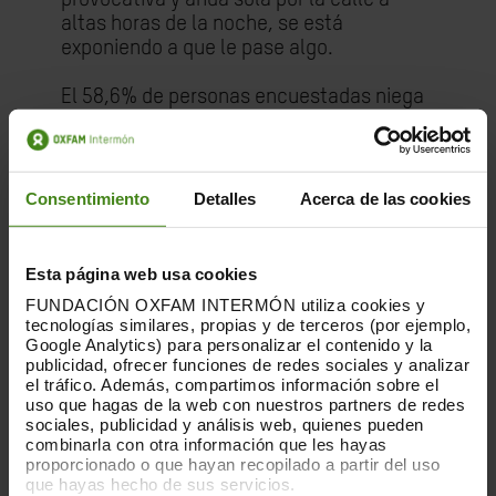
altas horas de la noche, se está
exponiendo a que le pase algo.
El 58,6% de personas encuestadas niega
que “es común que un chico quiera
tener
sexo sin condón
”, mientras que el 22,3%
lo afirma. En los distintos grupos de edad
se destaca que, a medida que aumenta la
Consentimiento
Detalles
Acerca de las cookies
edad, más creen que es habitual que un
chico quiera tener sexo sin condón (16%
en el grupo de 15 a 18 años, 23% en el de
Esta página web usa cookies
19 a 22 años y 24,5% en el de 23 a 25
FUNDACIÓN OXFAM INTERMÓN utiliza cookies y
años).
tecnologías similares, propias y de terceros (por ejemplo,
Google Analytics) para personalizar el contenido y la
El amor duele
publicidad, ofrecer funciones de redes sociales y analizar
el tráfico. Además, compartimos información sobre el
uso que hagas de la web con nuestros partners de redes
En general, adolescentes y jóvenes
sociales, publicidad y análisis web, quienes pueden
cuestionan los mitos del amor romántico,
combinarla con otra información que les hayas
uno de los grandes pilares donde se
proporcionado o que hayan recopilado a partir del uso
que hayas hecho de sus servicios.
reproducen comportamientos que