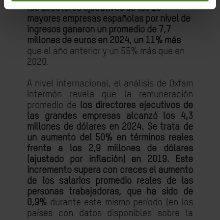
los directores ejecutivos de las 10
mayores empresas españolas por nivel de
ingresos ganaron un promedio de 7,7
millones de euros en 2024, un 11% más
que el año anterior y un 55% más que en
2020.
A nivel internacional, el análisis de Oxfam
Intermón revela que
la remuneración
promedio de
los directores ejecutivos de
las grandes empresas alcanzó los 4,3
millones de dólares en 2024. Se trata de
un aumento del 50% en términos reales
frente a los 2,9 millones de dólares
(ajustado por inflación) en 2019. Este
incremento supera con creces el aumento
de los salarios promedio reales de las
personas trabajadoras, que ha sido de
0,9%
durante este mismo período (en los
países con datos disponibles sobre la