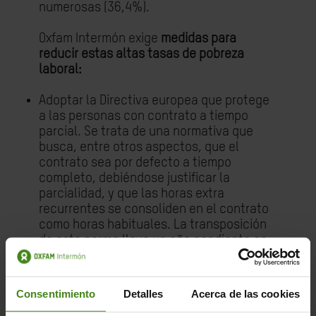
numerosas (36,4%).
Oxfam Intermón exige
medidas para
reducir estas altas tasas de pobreza
laboral:
Adoptar la Directiva europea que protege
a las personas con contrato a tiempo
parcial. Se trata de una normativa que
busca, entre otros aspectos, que el
contrato sea por defecto a tiempo
completo, debiéndose justificar la
parcialidad, y que las horas extra
recurrentes se consoliden en el contrato
como horas habituales. La transposición
de esta norma lleva un año pendiente en
el Congreso de los Diputados, haciendo de
España el único país de la UE que aún no
la ha implementado. Todos los partidos
Consentimiento
Detalles
Acerca de las cookies
deben implicarse para sacarla adelante lo