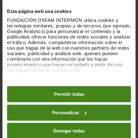
antes posible.
Esta página web usa cookies
Aprobar por ley que las subidas del SMI se
FUNDACIÓN OXFAM INTERMÓN utiliza cookies y
lleven a cabo de forma automática
tecnologías similares, propias y de terceros (por ejemplo,
anualmente y que la administración tenga
Google Analytics) para personalizar el contenido y la
salarios de referencia a la hora de hacer
publicidad, ofrecer funciones de redes sociales y analizar
contrataciones de servicios. Esta
el tráfico. Además, compartimos información sobre el
uso que hagas de la web con nuestros partners de redes
actualización permanente del SMI es, de
sociales, publicidad y análisis web, quienes pueden
hecho, un compromiso del acuerdo de
combinarla con otra información que les hayas
Gobierno de 2023.
proporcionado o que hayan recopilado a partir del uso
que hayas hecho de sus servicios.
Crear una prestación universal a la
Puedes obtener más información y modificar tus
infancia con el objetivo de atajar la
preferencias accediendo a nuestra
o
Política de Cookies
pobreza laboral asociada a la presencia
en los botones facilitados a continuación:
Permitir todas
de menores en el hogar.
Desproporción con los ingresos de los
Personalizar
directores ejecutivos
En 2024, el incremento salarial real en
Denegar todas
España fue de apenas el 0,6%. En cambio,