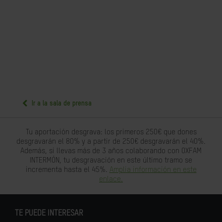
Ir a la sala de prensa
Tu aportación desgrava: los primeros 250€ que dones
desgravarán el 80% y a partir de 250€ desgravarán el 40%.
Además, si llevas más de 3 años colaborando con OXFAM
INTERMÓN, tu desgravación en este último tramo se
incrementa hasta el 45%.
Amplia información en este
enlace.
TE PUEDE INTERESAR