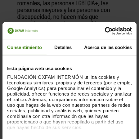
romaníes, las personas LGBTQIA+, las
personas mayores y las personas con
discapacidad, no hacen más que
aumentar a
largo plazo, a medida que los
efectos agravados por la crisis generan
necesidades específicas.
Consentimiento
Detalles
Acerca de las cookies
“Mientras la guerra continúa, la vida dista
mucho de ser normal. La gente vive día a
día bajo la amenaza de misiles y
Esta página web usa cookies
proyectiles, que siguen impactando zonas
FUNDACIÓN OXFAM INTERMÓN utiliza cookies y
civiles pobladas, causando muerte y
tecnologías similares, propias y de terceros (por ejemplo,
destrucción en zonas cercanas y alejadas
Google Analytics) para personalizar el contenido y la
de las líneas del frente”, ha afirmado
publicidad, ofrecer funciones de redes sociales y analizar
Joanna Garbalinska, directora de la
el tráfico. Además, compartimos información sobre el
uso que hagas de la web con nuestros partners de redes
Plataforma de ONG Humanitarias en
sociales, publicidad y análisis web, quienes pueden
Ucrania.
combinarla con otra información que les hayas
proporcionado o que hayan recopilado a partir del uso
“La Plataforma de ONG Humanitarias en
que hayas hecho de sus servicios.
Ucrania pide el cese inmediato de todos
Puedes obtener más información y modificar tus