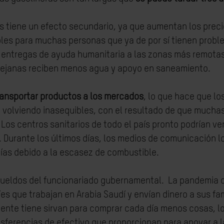
s tiene un efecto secundario, ya que aumentan los preci
es para muchas personas que ya de por sí tienen proble
entregas de ayuda humanitaria a las zonas más remotas,
ejanas reciben menos agua y apoyo en saneamiento.
ransportar productos a los mercados
, lo que hace que l
 volviendo inasequibles, con el resultado de que much
. Los centros sanitarios de todo el país pronto podrían v
. Durante los últimos días, los medios de comunicación l
gías debido a la escasez de combustible.
sueldos del funcionariado gubernamental. La pandemia d
es que trabajan en Arabia Saudí y envían dinero a sus f
ente tiene sirvan para comprar cada día menos cosas, lo
ferencias de efectivo que proporcionan para apoyar a la