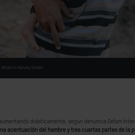
o: Jehad Al-Nahary/Oxfam
aumentando drásticamente, según denuncia Oxfam Interm
una acentuación del hambre
y tres cuartas partes de la