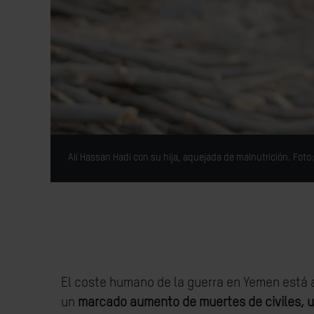
Ali Hassan Hadi con su hija, aquejada de malnutrición. Fot
El coste humano de la guerra en Yemen está 
un
marcado aumento de muertes de civiles, 