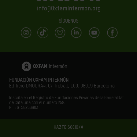
info@OxfamIntermon.org
SÍGUENOS
FUNDACIÓN OXFAM INTERMÓN
Edificio DMOURA4. C/ Treball, 100. 08019 Barcelona
Inscrita en el Registro de Fundaciones Privadas de la Generalitat
de Cataluña con el número 259.
NIF: G-58236803
HAZTE SOCIO/A
LA IGUALDAD ES EL FUTURO