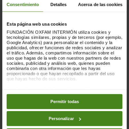
género
Consentimiento
Detalles
Acerca de las cookies
Esta página web usa cookies
900
FUNDACIÓN OXFAM INTERMÓN utiliza cookies y
tecnologías similares, propias y de terceros (por ejemplo,
organizaciones socias con las que
Google Analytics) para personalizar el contenido y la
colaboramos
publicidad, ofrecer funciones de redes sociales y analizar
el tráfico. Además, compartimos información sobre el
uso que hagas de la web con nuestros partners de redes
sociales, publicidad y análisis web, quienes pueden
combinarla con otra información que les hayas
proporcionado o que hayan recopilado a partir del uso
que hayas hecho de sus servicios.
Puedes obtener más información y modificar tus
EN ESPAÑA
preferencias accediendo a nuestra
o
Política de Cookies
en los botones facilitados a continuación:
Permitir todas
Trabajamos junto a una veintena de asociaciones
de mujeres: trabajadoras del hogar, migrantes y
Personalizar
feministas de reconocida trayectoria que