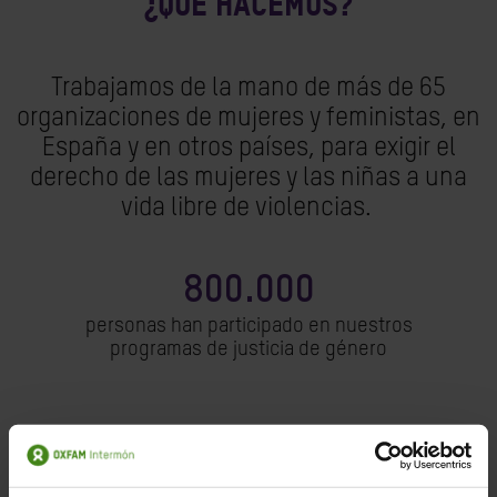
¿QUÉ HACEMOS?
Trabajamos de la mano de más de 65
organizaciones de mujeres y feministas, en
España y en otros países, para exigir el
derecho de las mujeres y las niñas a una
vida libre de violencias.
800.000
personas han participado en nuestros
programas de justicia de género
191
proyectos en activo sobre justicia de