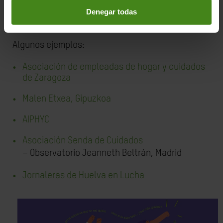
trabajan en derechos de las mujeres, algunas de
Denegar todas
ellas acompañando a supervivientes de
violencia.
Algunos ejemplos:
Asociación de empleadas de hogar y cuidados
de Zaragoza
Malen Etxea, Gipuzkoa
AIPHYC
Asociación Senda de Cuidados
– Observatorio Jeanneth Beltrán, Madrid
Jornaleras de Huelva en Lucha