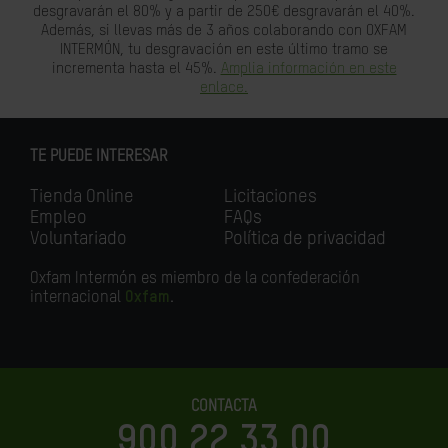
desgravarán el 80% y a partir de 250€ desgravarán el 40%.
Además, si llevas más de 3 años colaborando con OXFAM
INTERMÓN, tu desgravación en este último tramo se
incrementa hasta el 45%.
Amplia información en este
enlace.
TE PUEDE INTERESAR
Tienda Online
Licitaciones
Empleo
FAQs
Voluntariado
Política de privacidad
Oxfam Intermón es miembro de la confederación
internacional
Oxfam
.
CONTACTA
900 22 33 00