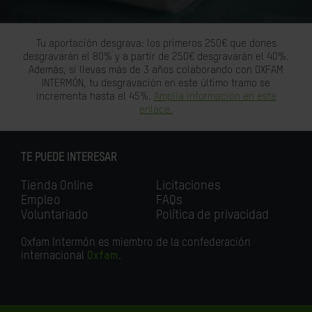
Tu aportación desgrava: los primeros 250€ que dones
desgravarán el 80% y a partir de 250€ desgravarán el 40%.
Además, si llevas más de 3 años colaborando con OXFAM
INTERMÓN, tu desgravación en este último tramo se
incrementa hasta el 45%.
Amplia información en este
enlace.
TE PUEDE INTERESAR
Tienda Online
Licitaciones
Empleo
FAQs
Voluntariado
Política de privacidad
Oxfam Intermón es miembro de la confederación
internacional
Oxfam
.