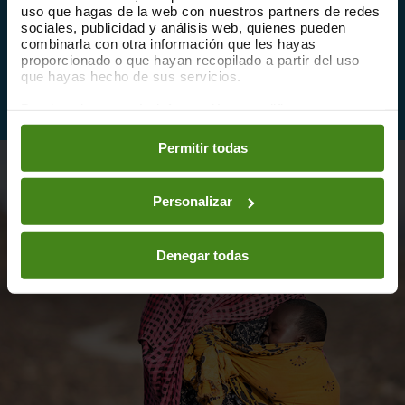
uso que hagas de la web con nuestros partners de redes
para acabar con el inaceptable aumento de
sociales, publicidad y análisis web, quienes pueden
las desigualdades por la pandemia.
combinarla con otra información que les hayas
proporcionado o que hayan recopilado a partir del uso
que hayas hecho de sus servicios.
LEE EL INFORME
Puedes obtener más información y modificar tus
preferencias accediendo a nuestra
o
Política de Cookies
en los botones facilitados a continuación:
Permitir todas
Personalizar
Denegar todas