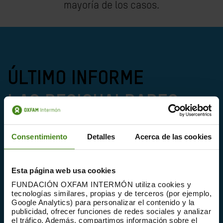
mayoría de los casos.
ÚLTIMO INFORME
LAS DESIGUALDADES
MATAN
Consentimiento
Detalles
Acerca de las cookies
Los diez hombres más ricos del mundo han
Esta página web usa cookies
duplicado su fortuna, mientras que los
FUNDACIÓN OXFAM INTERMÓN utiliza cookies y
tecnologías similares, propias y de terceros (por ejemplo,
ingresos del 99 % de la población mundial
Google Analytics) para personalizar el contenido y la
se habrían deteriorado a causa de la COVID-
publicidad, ofrecer funciones de redes sociales y analizar
el tráfico. Además, compartimos información sobre el
19. Se requieren medidas sin precedentes