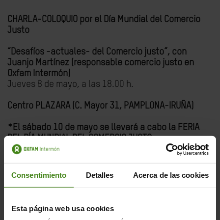
CHARLA-COLOQUIO por el
Día Mundial del Comercio
Justo
“Desafíos -actuales- del Comercio justo”, con
Juanjo Martínez (responsable comercio justo en
Oxfam Intermón)
Jueves 8 de mayo, a las 18.00 h.
Centro PLAZARA (C. Mayor 31, PAMPLONA-IRUÑA)
*El sábado 10 de mayo se llevará a cabo la FERIA
DEL DÍA MUNDIAL DEL COMERCIO JUSTO
Stands de difusión y venta, talleres infantiles,
juegos y música en directo
Sábado 10 de Mayo 2025, de 12 a 20.00 h. en el
Consentimiento
Detalles
Acerca de las cookies
Paseo Sarasate (Pamplona-Iruña)
ORGANIZA:
Consocio Comercio Justo Pamplona
Esta página web usa cookies
(Alboan, Equimercado, Oxfam Intermón, Setem)