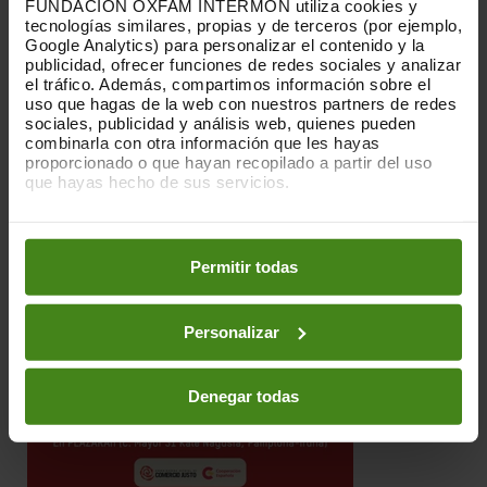
FUNDACIÓN OXFAM INTERMÓN utiliza cookies y
tecnologías similares, propias y de terceros (por ejemplo,
COLABORA:
Diario de Noticias y Ayuntamiento de
Google Analytics) para personalizar el contenido y la
Pamplona-Iruña
publicidad, ofrecer funciones de redes sociales y analizar
el tráfico. Además, compartimos información sobre el
uso que hagas de la web con nuestros partners de redes
sociales, publicidad y análisis web, quienes pueden
combinarla con otra información que les hayas
proporcionado o que hayan recopilado a partir del uso
que hayas hecho de sus servicios.
Puedes obtener más información y modificar tus
preferencias accediendo a nuestra
o
Política de Cookies
en los botones facilitados a continuación:
Permitir todas
Personalizar
Denegar todas