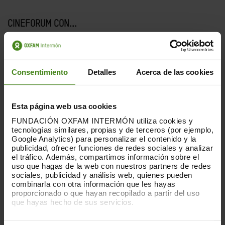
CINEFORUM CON...
La ilusión de la Abundancia
Erika González Ramírez y Matt Lietaert, 2022, 58
minutos.
Consentimiento
Detalles
Acerca de las cookies
Bertha, Carolina y Máxima, con su incansable
activismo ambiental, protegen a su entorno y
Esta página web usa cookies
comunidad aun a riesgo de perder sus vidas. El
FUNDACIÓN OXFAM INTERMÓN utiliza cookies y
colonialismo no ha terminado: esa es la inquietante
tecnologías similares, propias y de terceros (por ejemplo,
conclusión de este documental sobre el saqueo de
Google Analytics) para personalizar el contenido y la
recursos en América Latina. Con impresionantes
publicidad, ofrecer funciones de redes sociales y analizar
imágenes, este documental es un homenaje a las
el tráfico. Además, compartimos información sobre el
uso que hagas de la web con nuestros partners de redes
personas defensoras del medio ambiente en lugares
sociales, publicidad y análisis web, quienes pueden
como Perú, Honduras y Brasil. Y también una
combinarla con otra información que les hayas
llamada de alerta para el resto del mundo.
proporcionado o que hayan recopilado a partir del uso
que hayas hecho de sus servicios.
*
Proyección y debate con Oxfam Intermón
.
Puedes obtener más información y modificar tus