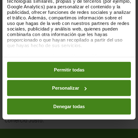
tecnologías similares, propias y de terceros (por ejemplo,
Google Analytics) para personalizar el contenido y la
publicidad, ofrecer funciones de redes sociales y analizar
el tráfico. Además, compartimos información sobre el
El cuento en esta ocasión es "¡Mío!". Cuenta la
uso que hagas de la web con nuestros partners de redes
divertida historia de Carlota y un pequeño
sociales, publicidad y análisis web, quienes pueden
fantasmita que se encuentra en su habitación.
combinarla con otra información que les hayas
Resulta que el pequeño fantasma no sabe
proporcionado o que hayan recopilado a partir del uso
que hayas hecho de sus servicios.
compartir....¡Y así no se puede jugar!. Carlota con
mucha paciencia y cariño le intenta enseñar lo
Puedes obtener más información y modificar tus
bueno que resulta el compartir...¿Lo conseguirá?
preferencias accediendo a nuestra
o
Política de Cookies
en los botones facilitados a continuación:
Permitir todas
Tras el cuentacuentos, los niños y niñas podrán
realizar una manualidad en la que elaborarán uno de
los personajes del cuento.
Personalizar
El cuentacuentos lo realizará Elia, Enrique y Mabel.
Denegar todas
Durante la actividad habrá té, café y galletas de
Comercio Justo.