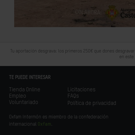
Tu aportación desgrava: los primeros 250€ que dones desgravar
en este
TE PUEDE INTERESAR
Tienda Online
Licitaciones
Empleo
FAQs
Voluntariado
Política de privacidad
Oxfam Intermón es miembro de la confederación
internacional
Oxfam
.