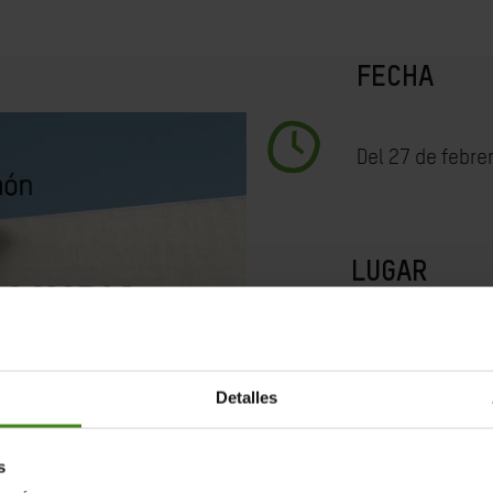
FECHA
Del 27 de febre
LUGAR
La inauguración 
Menador (Castel
Se mantendrá ha
Detalles
clausura, a las 
s