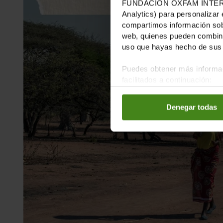
FUNDACIÓN OXFAM INTERMÓN u
Analytics) para personalizar 
compartimos información sobr
web, quienes pueden combinar
uso que hayas hecho de sus 
Puedes obtener más informac
facilitados a continuación:
Denegar todas