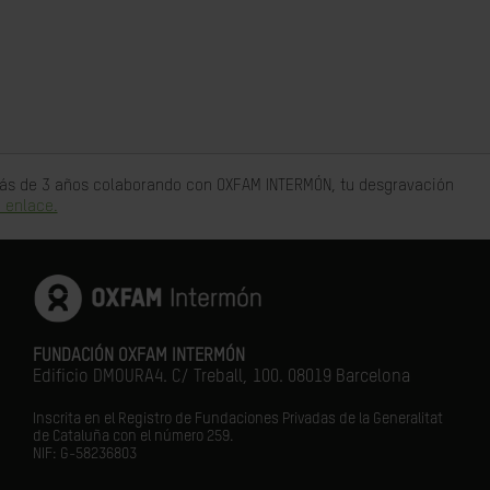
 más de 3 años colaborando con OXFAM INTERMÓN, tu desgravación
 enlace.
FUNDACIÓN OXFAM INTERMÓN
Edificio DMOURA4. C/ Treball, 100. 08019 Barcelona
Inscrita en el Registro de Fundaciones Privadas de la Generalitat
de Cataluña con el número 259.
NIF: G-58236803