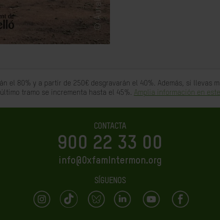
án el 80% y a partir de 250€ desgravarán el 40%. Además, si llevas
 último tramo se incrementa hasta el 45%.
Amplia información en este
CONTACTA
900 22 33 00
info@OxfamIntermon.org
SÍGUENOS