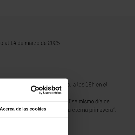
ro al 14 de marzo de 2025
será el viernes, 28 de febrero, a las 19h en el
ló)
sta el viernes, 14 de marzo. Ese mismo día de
Acerca de las cookies
19h, se proyectará “El fin de la eterna primavera”.