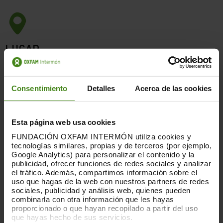
LUGAR
CDAMAZ (Centro de Documentación del Agua y el
Medioambiente)
Consentimiento
Detalles
Acerca de las cookies
Zaragoza
Esta página web usa cookies
FUNDACIÓN OXFAM INTERMÓN utiliza cookies y
FECHA
tecnologías similares, propias y de terceros (por ejemplo,
Google Analytics) para personalizar el contenido y la
Del 21 de septiembre al 31 de octubre de 2020
publicidad, ofrecer funciones de redes sociales y analizar
el tráfico. Además, compartimos información sobre el
uso que hagas de la web con nuestros partners de redes
Lunes a viernes de 9:30 a 20:30
sociales, publicidad y análisis web, quienes pueden
Sábados de 9:30 A 13:30
combinarla con otra información que les hayas
proporcionado o que hayan recopilado a partir del uso
que hayas hecho de sus servicios.