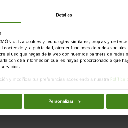
Detalles
s
tiliza cookies y tecnologías similares, propias y de tercer
 el Ateneo de Málaga será presentado el cómic MAGAZINE 
el contenido y la publicidad, ofrecer funciones de redes sociales 
plar de manera gratuita.
e el uso que hagas de la web con nuestros partners de redes soc
la con otra información que les hayas proporcionado o que haya
servicios.
, Inmaculada Serrano y Aurora Villaviejas para Oxfam In
operación Internacional al Desarrollo, recoge el compro
ión y modificar tus preferencias accediendo a nuestra
Política
 de 2015 con un conjunto de objetivos de carácter unive
icional división entre políticas nacionales e internacio
ación, que debe afectar a todos los ámbitos de la acción
Personalizar
al y globalmente, y estimulando el comportamiento res