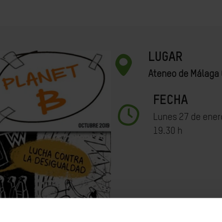
LUGAR
Ateneo de Málaga
FECHA
Lunes 27 de ener
19.30 h