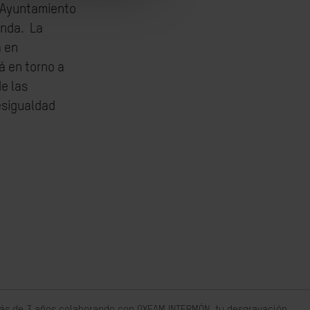
l Ayuntamiento
enda. La
a en
á en torno a
e las
esigualdad
 más de 3 años colaborando con OXFAM INTERMÓN, tu desgravación