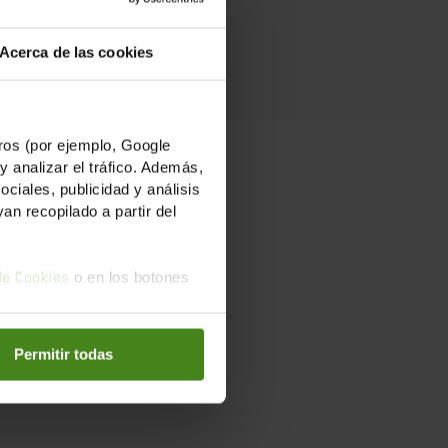
Acerca de las cookies
os (por ejemplo, Google
PLANET B.
y analizar el tráfico. Además,
iales, publicidad y análisis
n recopilado a partir del
termón con la
miso adoptado
o en los botones
 de Cookies
rsal y en
nales. Un
 pública,
Permitir todas
ponsable de