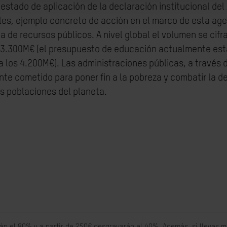
estado de aplicación de la declaración institucional de
les, ejemplo concreto de acción en el marco de esta ag
a de recursos públicos. A nivel global el volumen se cifr
 3.300M€ (el presupuesto de educación actualmente est
 los 4.200M€). Las administraciones públicas, a través d
nte cometido para poner fin a la pobreza y combatir la d
s poblaciones del planeta.
án el 80% y a partir de 250€ desgravarán el 40%. Además, si llevas