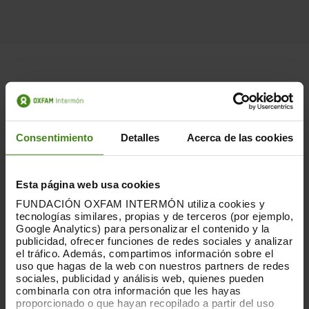
Solidaridad migrante y reivindicaciones políticas
Ante la crisis provocada por la covid-19,
el Gobierno
Central está tomando medidas para “no dejar a
Consentimiento
Detalles
Acerca de las cookies
nadie atrás”, pero ¿Qué ocurre con los colectivos
que ya estaban en los márgenes?
Los movimientos
antirracistas se están autoorganizando para apoyar
Esta página web usa cookies
a las compañeras que viven en situación de
FUNDACIÓN OXFAM INTERMÓN utiliza cookies y
vulnerabilidad, y que en este contexto han visto
tecnologías similares, propias y de terceros (por ejemplo,
agravada su situación. Sin embargo, las
Google Analytics) para personalizar el contenido y la
instituciones no pueden olvidarse de las personas
publicidad, ofrecer funciones de redes sociales y analizar
el tráfico. Además, compartimos información sobre el
migradas que están en nuestro país, sea cual sea su
uso que hagas de la web con nuestros partners de redes
situación administrativa. Es una cuestión de justicia
sociales, publicidad y análisis web, quienes pueden
social.
combinarla con otra información que les hayas
proporcionado o que hayan recopilado a partir del uso