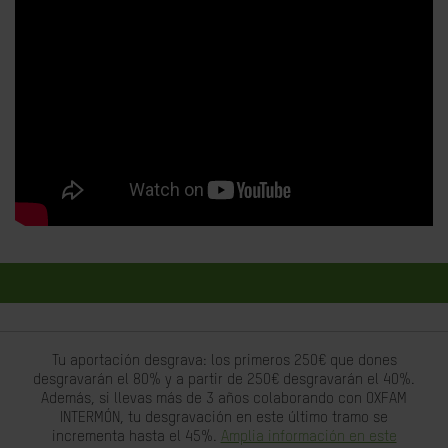
Tu aportación desgrava: los primeros 250€ que dones
desgravarán el 80% y a partir de 250€ desgravarán el 40%.
Además, si llevas más de 3 años colaborando con OXFAM
INTERMÓN, tu desgravación en este último tramo se
incrementa hasta el 45%.
Amplia información en este