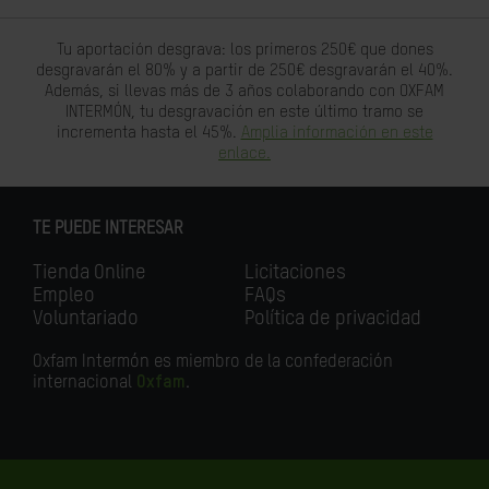
Tu aportación desgrava: los primeros 250€ que dones
desgravarán el 80% y a partir de 250€ desgravarán el 40%.
Además, si llevas más de 3 años colaborando con OXFAM
INTERMÓN, tu desgravación en este último tramo se
incrementa hasta el 45%.
Amplia información en este
enlace.
TE PUEDE INTERESAR
Tienda Online
Licitaciones
Empleo
FAQs
Voluntariado
Política de privacidad
Oxfam Intermón es miembro de la confederación
internacional
Oxfam
.