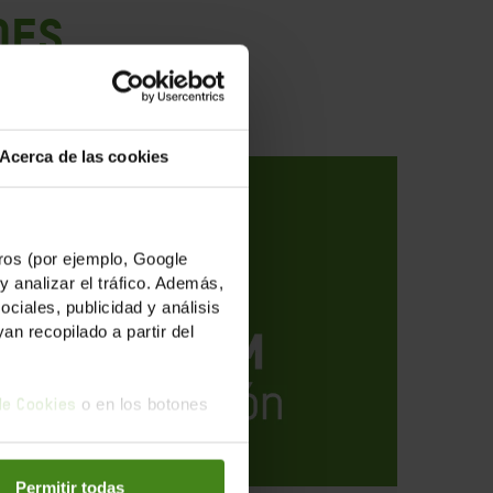
des
Acerca de las cookies
os (por ejemplo, Google
y analizar el tráfico. Además,
iales, publicidad y análisis
n recopilado a partir del
o en los botones
 de Cookies
Permitir todas