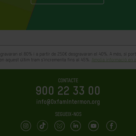
gravaran el 80% i a partir de 250€ desgravaran el 40%. A més, si po
en aquest últim tram s'incrementa fins al 45%.
Amplia informació en a
CONTACTE
900 22 33 00
info@OxfamIntermon.org
SEGUEIX-NOS