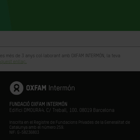
rtes més de 3 anys col·laborant amb OXFAM INTERMÓN, la teva
quest enllaç.
FUNDACIÓ OXFAM INTERMÓN
Edifici DMOURA4. C/ Treball, 100. 08019 Barcelona
Inscrita en el Registre de Fundacions Privades de la Generalitat de
Catalunya amb el número
259.
NIF: G-58236803