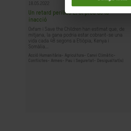
18.05.2022
Un retard perillós 2: el preu de la
inacció
Oxfam i Save the Children han estimat que, de
mitjana, la gana podria estar cobrant-se una
vida cada 48 segons a Etiòpia, Kenya i
Somàlia...
Acció Humanitària-
Agricultura-
Canvi Climàtic-
Conflictes- Armes- Pau i Seguretat-
Desigualtat(s)