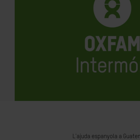
L'ajuda espanyola a Guatema