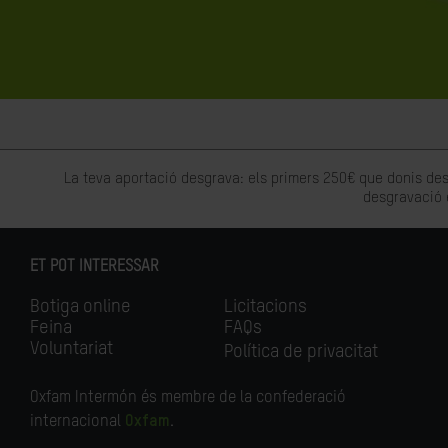
La teva aportació desgrava: els primers 250€ que donis des
desgravació 
ET POT INTERESSAR
Botiga online
Licitacions
Feina
FAQs
Voluntariat
Política de privacitat
Oxfam Intermón és membre de la confederació
internacional
Oxfam
.