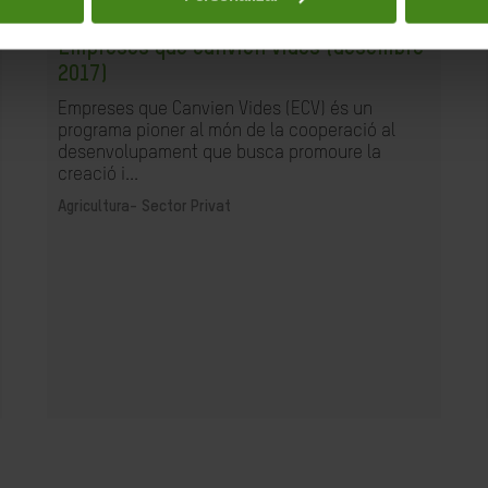
13.05.2018
Empreses que canvien vides (desembre
2017)
Empreses que Canvien Vides (ECV) és un
programa pioner al món de la cooperació al
desenvolupament que busca promoure la
creació i...
Agricultura-
Sector Privat