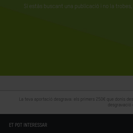
Si estàs buscant una publicació i no la trobes
La teva aportació desgrava: els primers 250€ que donis des
desgravació 
ET POT INTERESSAR