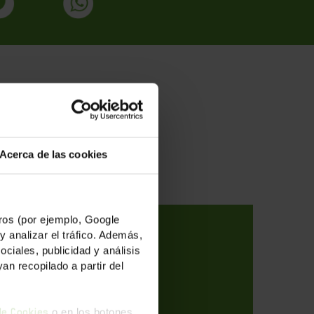
des
Acerca de las cookies
os (por ejemplo, Google
y analizar el tráfico. Además,
iales, publicidad y análisis
n recopilado a partir del
o en los botones
 de Cookies