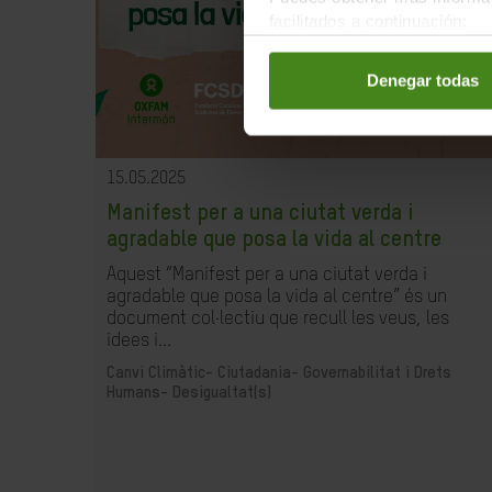
facilitados a continuación:
Denegar todas
15.05.2025
Manifest per a una ciutat verda i
agradable que posa la vida al centre
Aquest “Manifest per a una ciutat verda i
agradable que posa la vida al centre” és un
document col·lectiu que recull les veus, les
idees i...
Canvi Climàtic-
Ciutadania- Governabilitat i Drets
Humans-
Desigualtat(s)