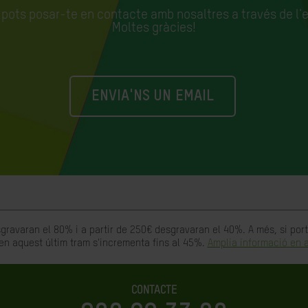
, pots posar-te en contacte amb nosaltres a través de l'
Moltes gràcies!
ENVIA'NS UN EMAIL
gravaran el 80% i a partir de 250€ desgravaran el 40%. A més, si po
en aquest últim tram s'incrementa fins al 45%.
Amplia informació en a
CONTACTE