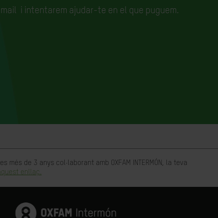
email
i intentarem ajudar-te en el que puguem.
rtes més de 3 anys col·laborant amb OXFAM INTERMÓN, la teva
quest enllaç.