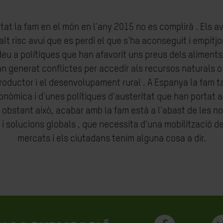
eitat la fam en el món en l'any 2015 no es complirà . El
alt risc avui que es perdi el que s'ha aconseguit i empitjor
deu a polítiques que han afavorit uns preus dels aliments v
han generat conflictes per accedir als recursos naturals o
productor i el desenvolupament rural . A Espanya la fam ta
onòmica i d'unes polítiques d'austeritat que han portat 
o obstant això, acabar amb la fam està a l'abast de les 
solucions globals , que necessita d'una mobilització de t
mercats i els ciutadans tenim alguna cosa a dir.