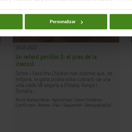
Personalizar
18.05.2022
Un retard perillós 2: el preu de la
inacció
Oxfam i Save the Children han estimat que, de
mitjana, la gana podria estar cobrant-se una
vida cada 48 segons a Etiòpia, Kenya i
Somàlia...
Acció Humanitària-
Agricultura-
Canvi Climàtic-
Conflictes- Armes- Pau i Seguretat-
Desigualtat(s)