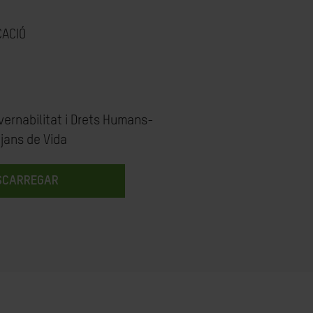
CACIÓ
vernabilitat i Drets Humans-
tjans de Vida
SCARREGAR