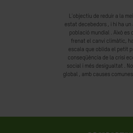
L'objectiu de reduir a la m
estat decebedors , i hi ha un 
població mundial . Això es 
frenat el canvi climàtic, 
escala que oblida el petit 
conseqüència de la crisi ec
social i més desigualtat . N
global , amb causes comunes i 