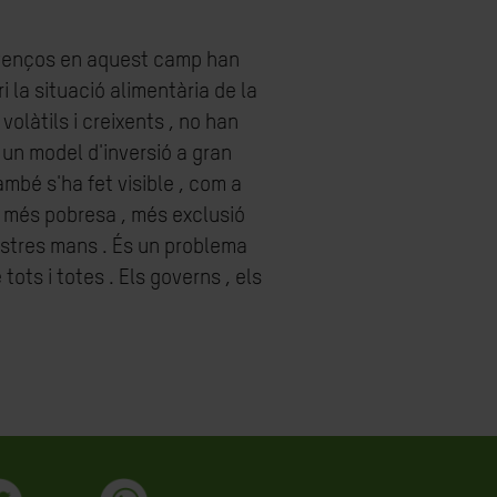
s avenços en aquest camp han
i la situació alimentària de la
olàtils i creixents , no han
 un model d'inversió a gran
mbé s'ha fet visible , com a
a més pobresa , més exclusió
nostres mans . És un problema
ots i totes . Els governs , els