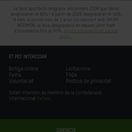
La teva aportació desgrava: els primers 250€ que donis
desgravaran el 80% i a partir de 250€ desgravaran el 40%.
A més, si portes més de 3 anys col·laborant amb OXFAM
INTERMÓN, la teva desgravació en aquest últim tram
s'incrementa fins al 45%.
Amplia informació en aquest
enllaç.
ET POT INTERESSAR
Botiga online
Licitacions
Feina
FAQs
Voluntariat
Política de privacitat
Oxfam Intermón és membre de la confederació
internacional
Oxfam
.
CONTACTE