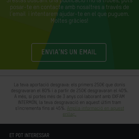
Si estàs buscant una publicació i no la trobes, pots
posar-te en contacte amb nosaltres a través de
l'email
i intentarem ajudar-te en el que puguem.
Moltes gràcies!
ENVIA'NS UN EMAIL
La teva aportació desgrava: els primers 250€ que donis
desgravaran el 80% i a partir de 250€ desgravaran el 40%.
A més, si portes més de 3 anys col·laborant amb OXFAM
INTERMÓN, la teva desgravació en aquest últim tram
s'incrementa fins al 45%.
Amplia informació en aquest
enllaç.
ET POT INTERESSAR