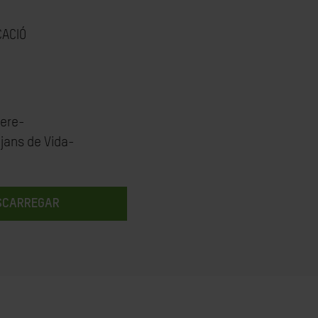
CACIÓ
nere-
tjans de Vida-
SCARREGAR