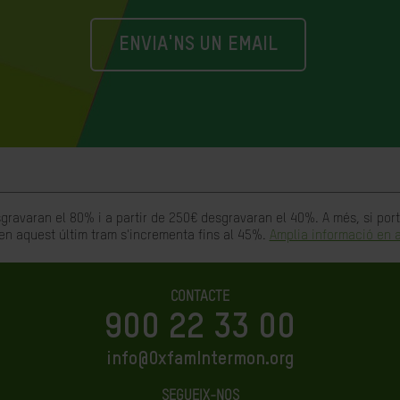
ENVIA'NS UN EMAIL
gravaran el 80% i a partir de 250€ desgravaran el 40%. A més, si po
en aquest últim tram s'incrementa fins al 45%.
Amplia informació en a
CONTACTE
900 22 33 00
info@OxfamIntermon.org
SEGUEIX-NOS