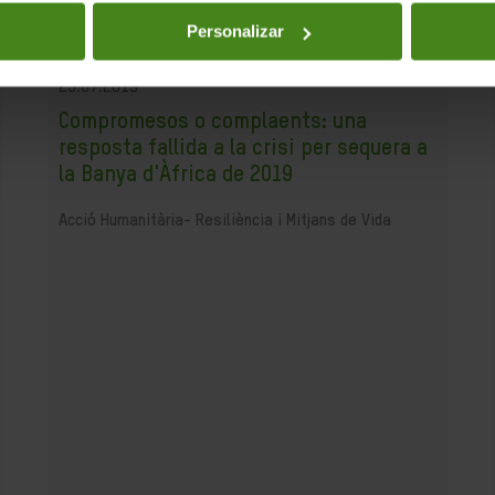
Personalizar
23.07.2019
Compromesos o complaents: una
resposta fallida a la crisi per sequera a
la Banya d'Àfrica de 2019
Acció Humanitària-
Resiliència i Mitjans de Vida