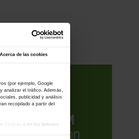
des
Acerca de las cookies
os (por ejemplo, Google
y analizar el tráfico. Además,
iales, publicidad y análisis
n recopilado a partir del
o en los botones
 de Cookies