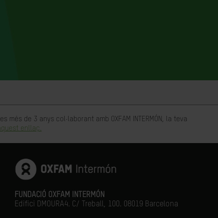
rtes més de 3 anys col·laborant amb OXFAM INTERMÓN, la teva
quest enllaç.
FUNDACIÓ OXFAM INTERMÓN
Edifici DMOURA4. C/ Treball, 100. 08019 Barcelona