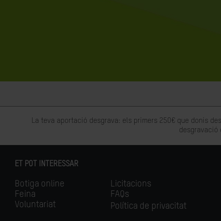
La teva aportació desgrava: els primers 250€ que donis des
desgravació 
ET POT INTERESSAR
Botiga online
Licitacions
Feina
FAQs
Voluntariat
Política de privacitat