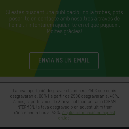
Si estàs buscant una publicació i no la trobes, pots
posar-te en contacte amb nosaltres a través de
l'email
i intentarem ajudar-te en el que puguem.
Moltes gràcies!
ENVIA'NS UN EMAIL
La teva aportació desgrava: els primers 250€ que donis
desgravaran el 80% i a partir de 250€ desgravaran el 40%.
A més, si portes més de 3 anys col·laborant amb OXFAM
INTERMÓN, la teva desgravació en aquest últim tram
s'incrementa fins al 45%.
Amplia informació en aquest
enllaç.