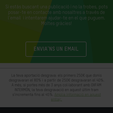
Si estàs buscant una publicació i no la trobes, pots
posar-te en contacte amb nosaltres a través de
l'email
i intentarem ajudar-te en el que puguem.
Moltes gràcies!
ENVIA'NS UN EMAIL
La teva aportació desgrava: els primers 250€ que donis
desgravaran el 80% i a partir de 250€ desgravaran el 40%.
A més, si portes més de 3 anys col·laborant amb OXFAM
INTERMÓN, la teva desgravació en aquest últim tram
s'incrementa fins al 45%.
Amplia informació en aquest
enllaç.