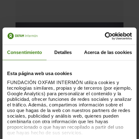
Consentimiento
Detalles
Acerca de las cookies
Esta página web usa cookies
FUNDACIÓN OXFAM INTERMÓN utiliza cookies y
tecnologías similares, propias y de terceros (por ejemplo,
Google Analytics) para personalizar el contenido y la
publicidad, ofrecer funciones de redes sociales y analizar
el tráfico. Además, compartimos información sobre el
uso que hagas de la web con nuestros partners de redes
sociales, publicidad y análisis web, quienes pueden
combinarla con otra información que les hayas
18.05.2022
proporcionado o que hayan recopilado a partir del uso
que hayas hecho de sus servicios.
Un retard perillós 2: el preu de la